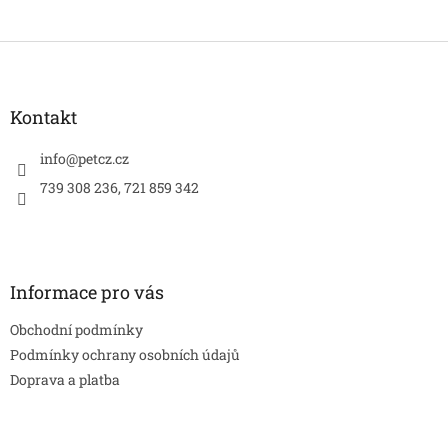
Z
á
p
a
Kontakt
t
í
info
@
petcz.cz
739 308 236, 721 859 342
Informace pro vás
Obchodní podmínky
Podmínky ochrany osobních údajů
Doprava a platba