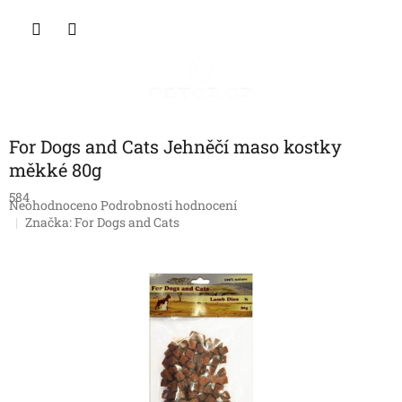
Přejít
NÁKU
na
obsah
KOŠÍK
For Dogs and Cats Jehněčí maso kostky
měkké 80g
584
Průměrné
Neohodnoceno
Podrobnosti hodnocení
hodnocení
Značka:
For Dogs and Cats
produktu
je
0,0
z
5
hvězdiček.