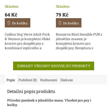
Skladem
Skladem
64 Kč
79 Kč
Do košíku
Do košíku
Calibra Dog Verve Adult Pork
Konzerva Rinti Sensible PUR s
& Venison je kompletní vlhké
jehněčím masem je
krmivo pro dospělé psy s
kompletní krmivo pro
kombinací vepřového a
dospělé psy. Receptura s
zvěřiny. Receptura je
vysokým obsahem bílkovin
obohacena o mrkev,...
je vhodná pro citlivé psy nebo
pro psy s alergií. Bez...
ZOBRAZIT VŠECHNY SOUVISEJÍCÍ PRODUKTY
Popis
Podobné (8)
Hodnocení
Diskuze
Detailní popis produktu
Přírodní pamlsek z jehněčího masa. Vhodné pro psy i
kočky.