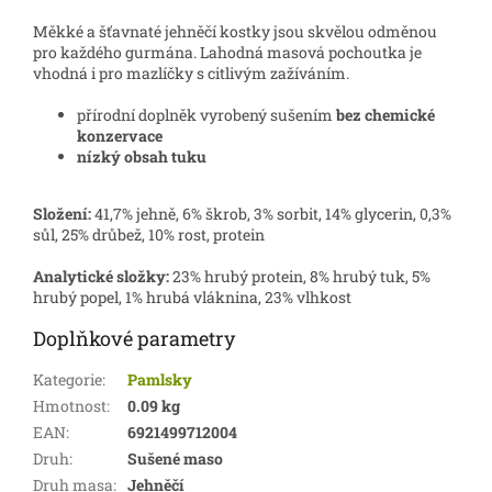
Měkké a šťavnaté jehněčí kostky jsou skvělou odměnou
pro každého gurmána. Lahodná masová pochoutka je
vhodná i pro mazlíčky s citlivým zažíváním.
přírodní doplněk vyrobený sušením
bez chemické
konzervace
nízký obsah tuku
Složení:
41,7% jehně, 6% škrob, 3% sorbit, 14% glycerin, 0,3%
sůl, 25% drůbež, 10% rost, protein
Analytické složky:
23% hrubý protein, 8% hrubý tuk, 5%
hrubý popel, 1% hrubá vláknina, 23% vlhkost
Doplňkové parametry
Kategorie
:
Pamlsky
Hmotnost
:
0.09 kg
EAN
:
6921499712004
Druh
:
Sušené maso
Druh masa
:
Jehněčí