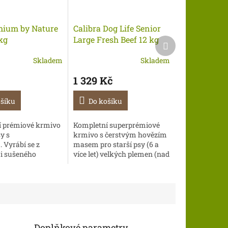
mium by Nature
Calibra Dog Life Senior
kg
Large Fresh Beef 12 kg
Další
produkt
Skladem
Skladem
1 329 Kč
ošíku
Do košíku
í prémiové krmivo
Kompletní superprémiové
sy s
krmivo s čerstvým hovězím
 Vyrábí se z
masem pro starší psy (6 a
 i sušeného
více let) velkých plemen (nad
 kuřecího masa,
30 kg). Granule jsou skvěle
ikající chuť a je
stravitelné a vhodné i pro
ravitelné. Granule
citlivé...
...
Doplňkové parametry