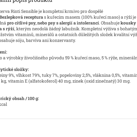
erva Rinti Sensible je kompletní krmivo pro dospělé
Bezlepková
receptura
s kuřecím masem (100% kuřecí maso) a rýží je
dná
pro
citlivé psy, nebo psy s alergií a intolerancí
. Obsahuje
kousky 
 s rýží
, kterým neodolá žádný labužník. K
ompletní výživa s bohatý
stvím vitaminů, minerálů a ostatních důležitých složek kvalitní výž
sahuje sóju, barviva ani konzervanty.
ení:
 a výrobky živočišného původu 59 % kuřecí maso, 5 % rýže, minerální
ytické složky:
einy 9%, vlhkost 79%, tuky 7%, popeloviny 2,5%, vláknina 0,5%, vitamí
/ kg, vitamin E (alfatokoferol) 40 mg, zinek (oxid zinečnatý) 30 mg.
rický obsah / 100 g:
kcal