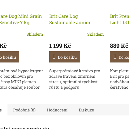
Care Dog Mini Grain
Brit Care Dog
Brit Pre
Sensitive 7 kg
Sustainable Junior
Light 15 
Large Breed Chicken &
Skladem
Skladem
Insect 12 kg
 Kč
1 199 Kč
889 Kč
o košíku
Do košíku
Do k
prémiové hypoalergenní
Superprémiové krmivo pro
Kompletn
o bez obilovin pro
zdravé trávení, zmírnění
Brit pro p
lé psy MINI plemen.
stresu, optimální rychlost
nadváhou.
tura obsahuje soubor
růstu a podporu
čerstvého
ních aditiv pro
imunity. Bezlepková receptura z
krůtího a
u imunity. Zvěřina je
udržitelných zdrojů. Vhodné
má tak vyn
ící...
pro mladé psy (3 měsíce...
snadno st
neobsahují
s
Podobné (8)
Hodnocení
Diskuze
ailní popis produktu