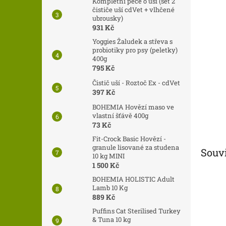
n
Kompletní péče o uši (set 2
čističe uší cdVet + vlhčené
e
ubrousky)
l
931 Kč
Yoggies Žaludek a střeva s
probiotiky pro psy (peletky)
400g
795 Kč
Čistič uší - Roztoč Ex - cdVet
397 Kč
BOHEMIA Hovězí maso ve
vlastní šťávě 400g
73 Kč
Fit-Crock Basic Hovězí -
granule lisované za studena
Souvi
10 kg MINI
1 500 Kč
BOHEMIA HOLISTIC Adult
Lamb 10 Kg
889 Kč
Puffins Cat Sterilised Turkey
& Tuna 10 kg