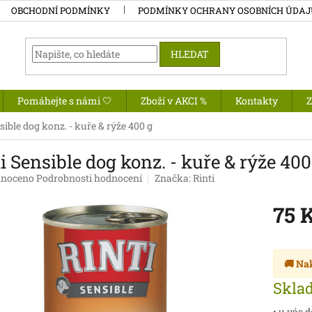
OBCHODNÍ PODMÍNKY
PODMÍNKY OCHRANY OSOBNÍCH ÚDA
HLEDAT
Pomáhejte s námi 🤍
Zboží v AKCI %
Kontakty
sible dog konz. - kuře & rýže 400 g
i Sensible dog konz. - kuře & rýže 400
né
noceno
Podrobnosti hodnocení
Značka:
Rinti
ení
tu
75 
Měrná
cena:
🚚 Na
ek.
Skla
• u vás 