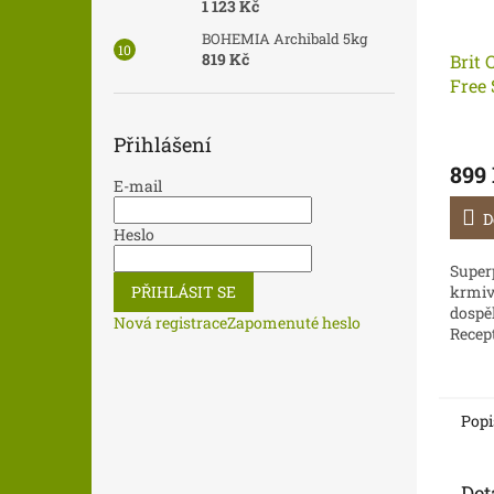
1 123 Kč
BOHEMIA Archibald 5kg
819 Kč
Brit 
Free 
Přihlášení
899
E-mail
D
Heslo
Super
krmiv
PŘIHLÁSIT SE
dospě
Nová registrace
Zapomenuté heslo
Recep
přírod
podpor
vynikaj
Popi
Det