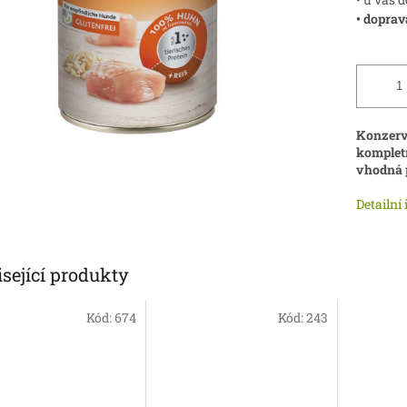
• doprav
Konzerva
kompletn
vhodná p
Detailní
sející produkty
Kód:
674
Kód:
243