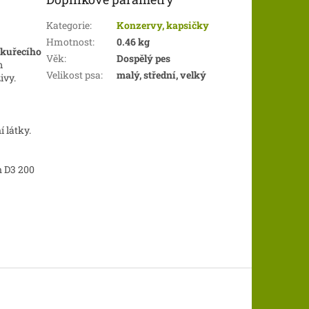
Kategorie
:
Konzervy, kapsičky
Hmotnost
:
0.46 kg
kuřecího
Věk
:
Dospělý pes
m
Velikost psa
:
malý, střední, velký
ivy.
 látky.
n D3 200