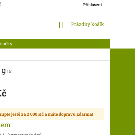
JŮ
DOPRAVA A PLATBA
Přihlášení
NÁKUPNÍ
Prázdný košík
KOŠÍK
Značky
 g
161
Kč
kupte ještě za
2 000 Kč
a máte
dopravu zdarma
!
dem
do 1–2 pracovních dnů