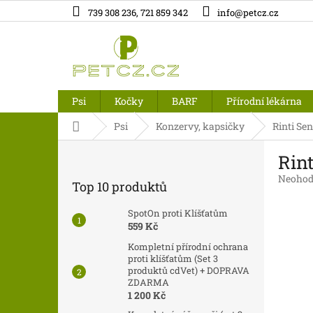
Přejít
739 308 236, 721 859 342
info@petcz.cz
na
obsah
Psi
Kočky
BARF
Přírodní lékárna
Domů
Psi
Konzervy, kapsičky
Rinti Sen
P
Rint
o
s
Průměr
Neohod
Top 10 produktů
t
hodnoc
produk
r
SpotOn proti Klíšťatům
je
a
559 Kč
0,0
n
z
Kompletní přírodní ochrana
n
5
proti klíšťatům (Set 3
í
produktů cdVet) + DOPRAVA
hvězdič
ZDARMA
p
1 200 Kč
a