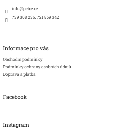
t
í
í
info
@
petcz.cz
p
r
739 308 236, 721 859 342
v
k
y
v
ý
Informace pro vás
p
i
Obchodní podmínky
s
u
Podmínky ochrany osobních údajů
Doprava a platba
Facebook
Instagram