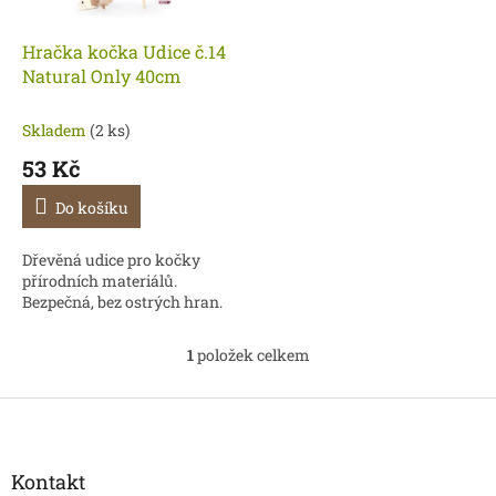
r
u
o
k
d
t
Hračka kočka Udice č.14
u
ů
Natural Only 40cm
k
t
Skladem
(2 ks)
ů
53 Kč
Do košíku
Dřevěná udice pro kočky
přírodních materiálů.
Bezpečná, bez ostrých hran.
1
položek celkem
O
v
l
Z
á
á
d
p
a
a
Kontakt
c