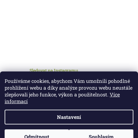
Sledovat na Instagramu
Používáme cookies, abychom Vám umožnili pohodlné
prohlížení webu a díky analýze provozu webu neustále
zlepšovali jeho funkce, výkon a použitelnost.
Více
informací
Nastavení
Vytvořil Shoptet
Odmítnout
Souhlasím
Copyright 2026
Petcz.cz
. Všechna práva vyhrazena.