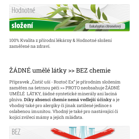
100% Kvalita z přírodní lékárny & Hodnotné složení
zaměřené na zdraví.
ŽÁDNÉ umělé látky >> BEZ chemie
Přípravek „Čistič uší - Roztoč Ex“ je přírodním složením
zaměřen na šetrnou péči >> PROTO neobsahuje ŽÁDNÉ
UMĚLÉ LÁTKY, žádné syntetické minerály ani laciná
plniva.
Díky absenci chemie nemá vedlejší účinky
a je
vhodný také pro alergiky či jinak zatížené jedince s
oslabenou imunitou. Vhodný je také pro nastávající či
kojící zvířecí mámy a jejich mláďata.