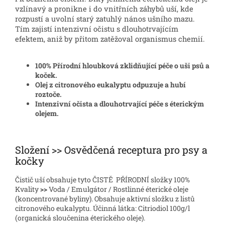
vzlínavý a pronikne i do vnitřních záhybů uší, kde
rozpustí a uvolní starý zatuhlý nános ušního mazu.
Tím zajistí intenzivní očistu s dlouhotrvajícím
efektem, aniž by přitom zatěžoval organismus chemií.
100% Přírodní hloubková zklidňující péče o uši psů a
koček.
Olej z citronového eukalyptu odpuzuje a hubí
roztoče.
Intenzivní očista a dlouhotrvající péče s éterickým
olejem.
Složení >> Osvědčená receptura pro psy a
kočky
Čistič uší obsahuje tyto ČISTĚ PŘÍRODNÍ složky 100%
Kvality
>>
Voda / Emulgátor / Rostlinné éterické oleje
(koncentrované byliny). Obsahuje aktivní složku z listů
citronového eukalyptu. Účinná látka: Citriodiol 100g/l
(organická sloučenina éterického oleje).