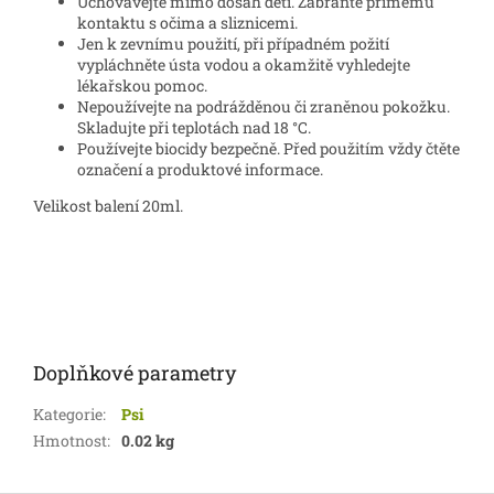
​Uchovávejte mimo dosah dětí. Zabraňte přímému
kontaktu s očima a sliznicemi.
Jen k zevnímu použití, při případném požití
vypláchněte ústa vodou a okamžitě vyhledejte
lékařskou pomoc.
Nepoužívejte na podrážděnou či zraněnou pokožku.
Skladujte při teplotách nad 18 °C.
Používejte biocidy bezpečně. Před použitím vždy čtěte
označení a produktové informace.
Velikost balení 20ml.
Doplňkové parametry
Kategorie
:
Psi
Hmotnost
:
0.02 kg