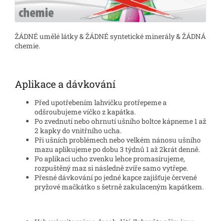
ŽÁDNÉ umělé látky & ŽÁDNÉ syntetické minerály & ŽÁDNÁ
chemie.
Aplikace a dávkování
Před upotřebením lahvičku protřepeme a
odšroubujeme víčko z kapátka.
Po zvednutí nebo ohrnutí ušního boltce kápneme 1 až
2 kapky do vnitřního ucha.
Při ušních problémech nebo velkém nánosu ušního
mazu aplikujeme po dobu 3 týdnů 1 až 2krát denně.
Po aplikaci ucho zvenku lehce promasírujeme,
rozpuštěný maz si následně zvíře samo vytřepe.
Přesné dávkování po jedné kapce zajišťuje červené
pryžové mačkátko s šetrně zakulaceným kapátkem.