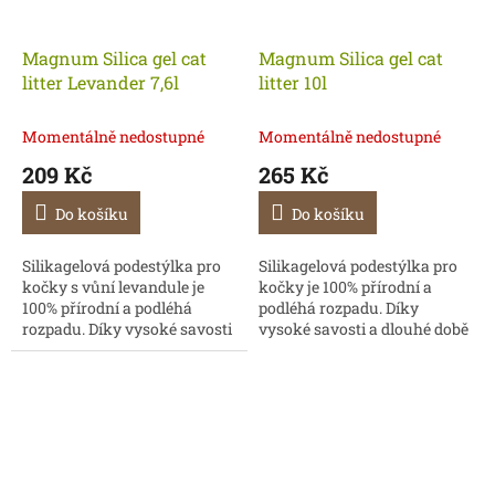
Magnum Silica gel cat
Magnum Silica gel cat
litter Levander 7,6l
litter 10l
Momentálně nedostupné
Momentálně nedostupné
209 Kč
265 Kč
Do košíku
Do košíku
Silikagelová podestýlka pro
Silikagelová podestýlka pro
kočky s vůní levandule je
kočky je 100% přírodní a
100% přírodní a podléhá
podléhá rozpadu. Díky
rozpadu. Díky vysoké savosti
vysoké savosti a dlouhé době
a dlouhé době použitelnosti
použitelnosti podestýlky
podestýlky zaručí nižší
zaručí nižší
spotřebu....
spotřebu. Podestýlka
je netoxická a...