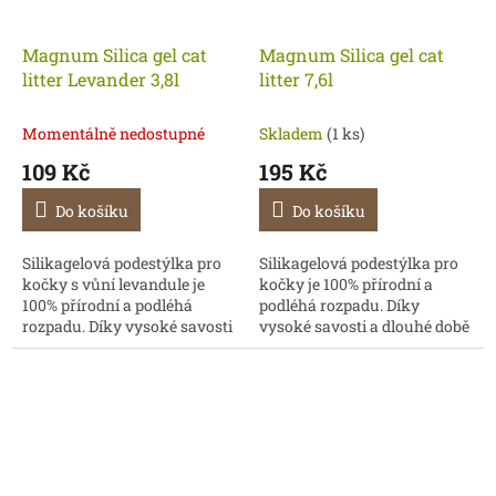
Magnum Silica gel cat
Magnum Silica gel cat
litter Levander 3,8l
litter 7,6l
Momentálně nedostupné
Skladem
(1 ks)
109 Kč
195 Kč
Do košíku
Do košíku
Silikagelová podestýlka pro
Silikagelová podestýlka pro
kočky s vůní levandule je
kočky je 100% přírodní a
100% přírodní a podléhá
podléhá rozpadu. Díky
rozpadu. Díky vysoké savosti
vysoké savosti a dlouhé době
a dlouhé době použitelnosti
použitelnosti podestýlky
podestýlky zaručí nižší
zaručí nižší
spotřebu....
spotřebu. Podestýlka
je netoxická a...