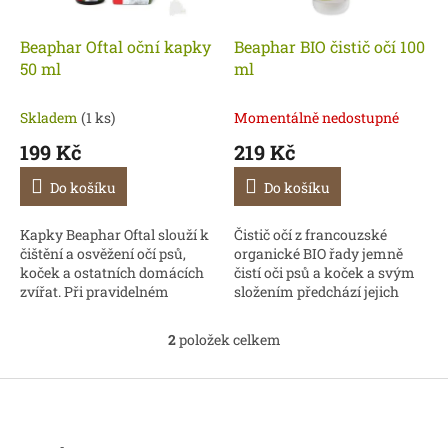
r
u
o
k
d
t
Beaphar Oftal oční kapky
Beaphar BIO čistič očí 100
u
ů
50 ml
ml
k
t
Skladem
(1 ks)
Momentálně nedostupné
ů
199 Kč
219 Kč
Do košíku
Do košíku
Kapky Beaphar Oftal slouží k
Čistič očí z francouzské
čištění a osvěžení očí psů,
organické BIO řady jemně
koček a ostatních domácích
čistí oči psů a koček a svým
zvířat. Při pravidelném
složením předchází jejich
používání pomáhají
podráždění. Bez parabenů,
předcházet podráždění a
silikonů a barviv.
2
položek celkem
O
hnisání očí, které je...
v
l
Z
á
á
d
p
a