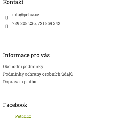
a
Kontakt
c
t
í
í
info
@
petcz.cz
p
r
739 308 236, 721 859 342
v
k
y
v
ý
Informace pro vás
p
i
Obchodní podmínky
s
u
Podmínky ochrany osobních údajů
Doprava a platba
Facebook
Petcz.cz