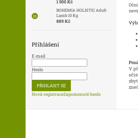
1 500 Kč
Oční
BOHEMIA HOLISTIC Adult
nev
Lamb 10 Kg
889 Kč
Výh
Přihlášení
E-mail
Použ
V př
Heslo
očis
zbyt
PŘIHLÁSIT SE
zneč
Nová registrace
Zapomenuté heslo
Z
á
p
a