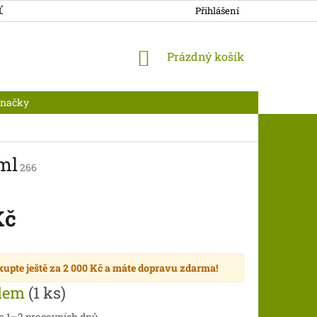
JŮ
DOPRAVA A PLATBA
Přihlášení
NÁKUPNÍ
Prázdný košík
KOŠÍK
Značky
 ml
266
Kč
kupte ještě za
2 000 Kč
a máte
dopravu zdarma
!
dem
(1 ks)
do 1–2 pracovních dnů