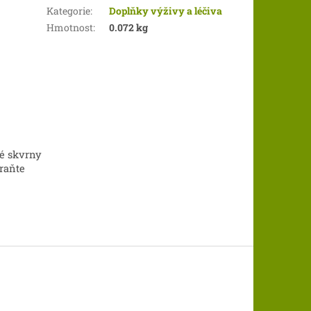
Kategorie
:
Doplňky výživy a léčiva
Hmotnost
:
0.072 kg
lé skvrny
raňte