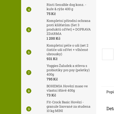
n
Rinti Sensible dog konz. -
e
kuře & rýže 400 g
l
75 Kč
Kompletní přírodní ochrana
proti klíšťatům (Set 3
produktů cdVet) + DOPRAVA
ZDARMA
1 200 Kč
Kompletní péče o uši (set 2
čističe uší cdVet + vlhčené
ubrousky)
931 Kč
Yoggies Žaludek a střeva s
probiotiky pro psy (peletky)
400g
795 Kč
BOHEMIA Hovězí maso ve
vlastní šťávě 400g
Popi
73 Kč
Fit-Crock Basic Hovězí -
granule lisované za studena
Det
10 kg MINI