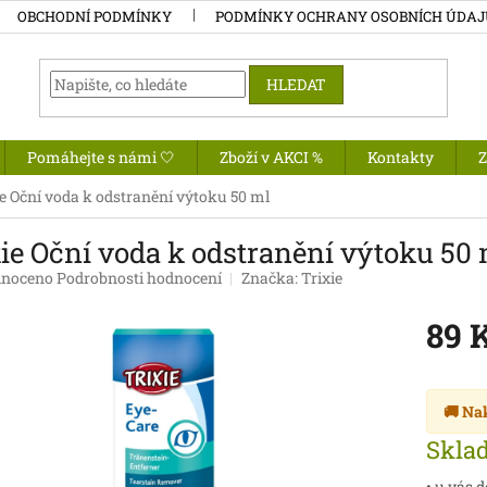
OBCHODNÍ PODMÍNKY
PODMÍNKY OCHRANY OSOBNÍCH ÚDA
HLEDAT
Pomáhejte s námi 🤍
Zboží v AKCI %
Kontakty
ie Oční voda k odstranění výtoku 50 ml
ie Oční voda k odstranění výtoku 50
né
noceno
Podrobnosti hodnocení
Značka:
Trixie
ení
tu
89 
Měrná
cena:
🚚 Na
ek.
Skla
• u vás 