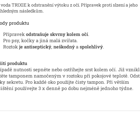
 voda TRIXIE k odstranění výtoku z očí.
Přípravek proti slzení a jeho
zhledným následkům.
ody produktu
Přípravek
odstraňuje skvrny kolem očí
.
Pro psy, kočky a jiná malá zvířata.
Roztok
je antiseptický
,
neškodný
a
spolehlivý
.
ití produktu
ípadě nutnosti sepněte nebo ostříhejte srst kolem očí. Již vznik
těte tamponem namočeným v roztoku při pokojové teplotě. Odst
ky sekretu. Pro každé oko použijte čisty tampon. Při větším
ištění používejte 3 x denně po dobu nejméně jednoho týdne.