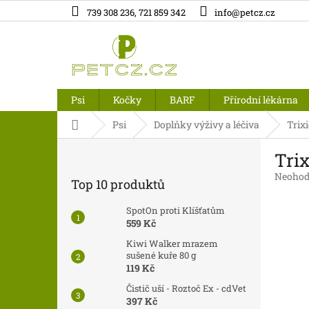
Přejít
739 308 236, 721 859 342
info@petcz.cz
na
obsah
Psi
Kočky
BARF
Přírodní lékárna
Domů
Psi
Doplňky výživy a léčiva
Trix
P
Trix
o
s
Průměr
Neohod
Top 10 produktů
t
hodnoc
produk
r
SpotOn proti Klíšťatům
je
a
559 Kč
0,0
n
z
Kiwi Walker mrazem
n
5
sušené kuře 80 g
í
hvězdič
119 Kč
p
Čistič uší - Roztoč Ex - cdVet
a
397 Kč