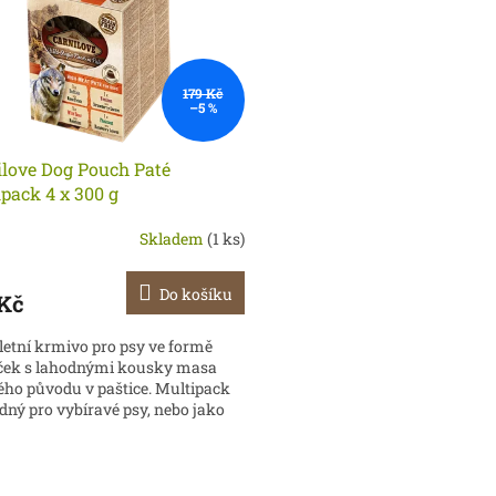
179 Kč
–5 %
ilove Dog Pouch Paté
pack 4 x 300 g
Skladem
(1 ks)
Do košíku
 Kč
etní krmivo pro psy ve formě
ček s lahodnými kousky masa
ého původu v paštice. Multipack
dný pro vybíravé psy, nebo jako
 přídavek ke granulím. ...
O
v