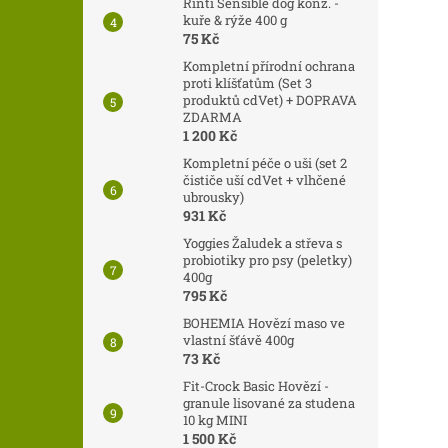
Rinti Sensible dog konz. -
kuře & rýže 400 g
75 Kč
Kompletní přírodní ochrana
proti klíšťatům (Set 3
produktů cdVet) + DOPRAVA
ZDARMA
1 200 Kč
Kompletní péče o uši (set 2
čističe uší cdVet + vlhčené
ubrousky)
931 Kč
Yoggies Žaludek a střeva s
probiotiky pro psy (peletky)
400g
795 Kč
BOHEMIA Hovězí maso ve
vlastní šťávě 400g
73 Kč
Fit-Crock Basic Hovězí -
granule lisované za studena
10 kg MINI
1 500 Kč