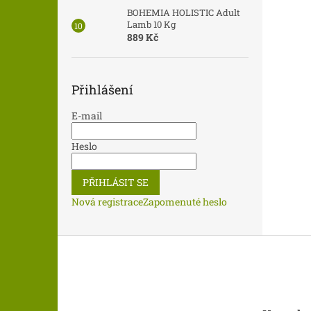
BOHEMIA HOLISTIC Adult
Lamb 10 Kg
889 Kč
Přihlášení
E-mail
Heslo
PŘIHLÁSIT SE
Nová registrace
Zapomenuté heslo
Z
á
p
a
t