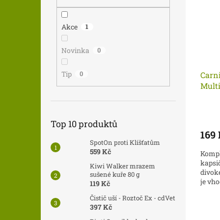
i
r
n
s
o
e
p
d
l
Akce
1
r
u
o
k
Novinka
0
d
t
u
ů
Tip
0
Carn
k
Multi
t
ů
Top 10 produktů
169
SpotOn proti Klíšťatům
559 Kč
Kompl
kapsi
Kiwi Walker mrazem
divok
sušené kuře 80 g
je vho
119 Kč
chutný
Čistič uší - Roztoč Ex - cdVet
397 Kč