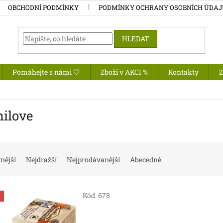
OBCHODNÍ PODMÍNKY
PODMÍNKY OCHRANY OSOBNÍCH ÚDA
HLEDAT
Pomáhejte s námi 🤍
Zboží v AKCI %
Kontakty
nilove
nější
Nejdražší
Nejprodávanější
Abecedně
Kód:
678