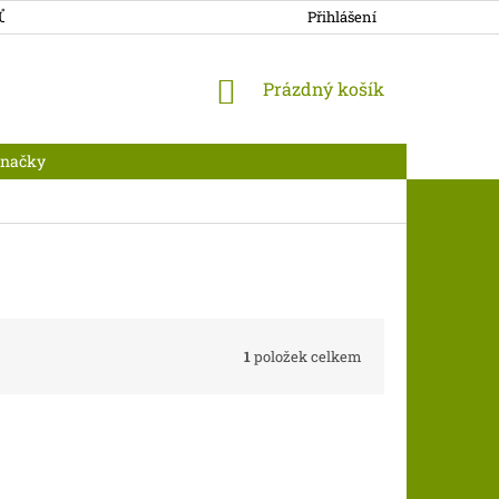
JŮ
DOPRAVA A PLATBA
Přihlášení
NÁKUPNÍ
Prázdný košík
KOŠÍK
Značky
1
položek celkem