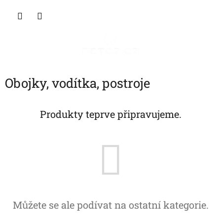
Přejít
NÁKU
na
obsah
KOŠÍK
Obojky, vodítka, postroje
Produkty teprve připravujeme.
Můžete se ale podívat na ostatní kategorie.