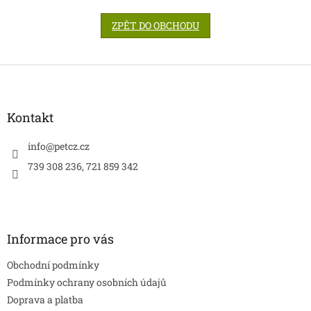
ZPĚT DO OBCHODU
Z
á
p
a
Kontakt
t
í
info
@
petcz.cz
739 308 236, 721 859 342
Informace pro vás
Obchodní podmínky
Podmínky ochrany osobních údajů
Doprava a platba