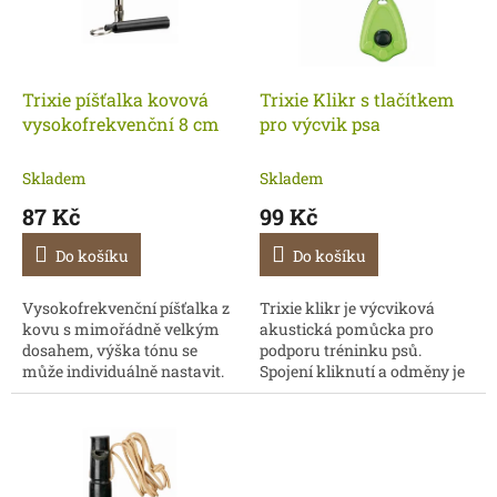
s
p
r
o
d
Trixie píšťalka kovová
Trixie Klikr s tlačítkem
u
vysokofrekvenční 8 cm
pro výcvik psa
k
t
Skladem
Skladem
ů
87 Kč
99 Kč
Do košíku
Do košíku
Vysokofrekvenční píšťalka z
Trixie klikr je výcviková
kovu s mimořádně velkým
akustická pomůcka pro
dosahem, výška tónu se
podporu tréninku psů.
může individuálně nastavit.
Spojení kliknutí a odměny je
Psi mnohem lépe reagují na
osvědčenou pozitivní
tóny a akustické signály, než
výcvikovou metodou.
na lidský hlas....