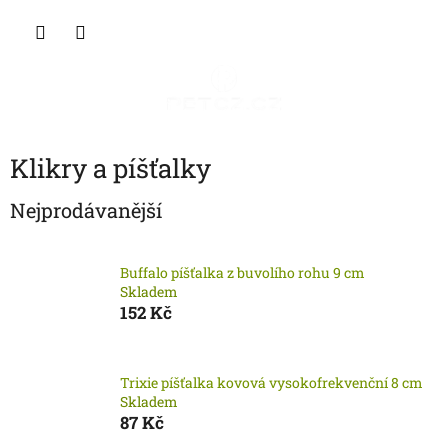
Přejít
NÁKU
na
obsah
KOŠÍK
Klikry a píšťalky
Nejprodávanější
Buffalo píšťalka z buvolího rohu 9 cm
Skladem
152 Kč
Trixie píšťalka kovová vysokofrekvenční 8 cm
Skladem
87 Kč