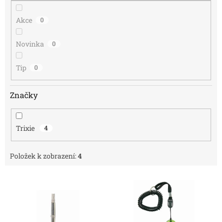
Akce
0
Novinka
0
Tip
0
Značky
Trixie
4
Položek k zobrazení:
4
V
ý
p
i