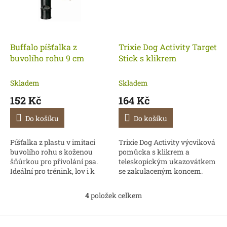
Buffalo píšťalka z
Trixie Dog Activity Target
buvolího rohu 9 cm
Stick s klikrem
Skladem
Skladem
152 Kč
164 Kč
Do košíku
Do košíku
Píšťalka z plastu v imitaci
Trixie Dog Activity výcviková
buvolího rohu s koženou
pomůcka s klikrem a
šňůrkou pro přivolání psa.
teleskopickým ukazovátkem
Ideální pro trénink, lov i k
se zakulaceným koncem.
výcviku různých povelů.
Pomocí něj dochází k
usnadnění výcviku psa. Klip
4
položek celkem
O
na pásek se zasouvací...
v
l
Z