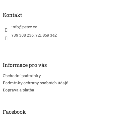
á
á
d
p
a
a
Kontakt
c
t
í
í
info
@
petcz.cz
p
r
739 308 236, 721 859 342
v
k
y
v
ý
Informace pro vás
p
i
Obchodní podmínky
s
u
Podmínky ochrany osobních údajů
Doprava a platba
Facebook