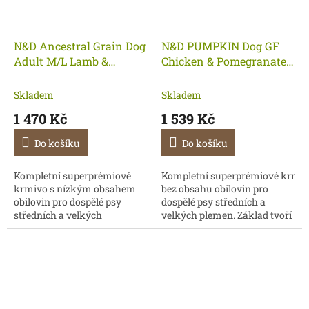
N&D Ancestral Grain Dog
N&D PUMPKIN Dog GF
Adult M/L Lamb &
Chicken & Pomegranate
Blueberry 12 kg
Adult Medium & Maxi 12
kg
Skladem
Skladem
1 470 Kč
1 539 Kč
Do košíku
Do košíku
Kompletní superprémiové
Kompletní superprémiové krmi
krmivo s nízkým obsahem
bez obsahu obilovin pro
obilovin pro dospělé psy
dospělé psy středních a
středních a velkých
velkých plemen. Základ tvoří
plemen. Základ tvoří
kuřecí maso a granátové
hypoalergenní jehněčí maso
jablko.
a borůvky jako přírodní
zdroj...