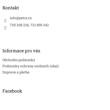
d
p
a
a
Kontakt
c
t
í
í
info
@
petcz.cz
p
r
739 308 236, 721 859 342
v
k
y
v
ý
Informace pro vás
p
i
Obchodní podmínky
s
u
Podmínky ochrany osobních údajů
Doprava a platba
Facebook