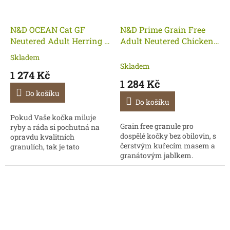
N&D OCEAN Cat GF
N&D Prime Grain Free
Neutered Adult Herring &
Adult Neutered Chicken
Orange 5 kg- KM
& Pomegranate 5kg
Skladem
Průměrné
Skladem
hodnocení
1 274 Kč
produktu
1 284 Kč
je
Do košíku
5,0
Do košíku
z
5
Pokud Vaše kočka miluje
Grain free granule pro
hvězdiček.
ryby a ráda si pochutná na
dospělé kočky bez obilovin, s
opravdu kvalitních
čerstvým kuřecím masem a
granulích, tak je tato
granátovým jablkem.
bezobilná receptura se
sleďem a pomerančem
naprosto ideální volba.