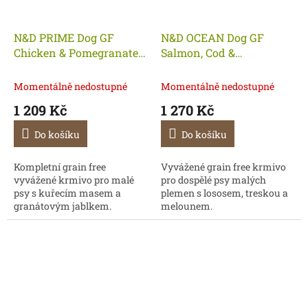
N&D PRIME Dog GF
N&D OCEAN Dog GF
Chicken & Pomegranate
Salmon, Cod &
Adult Mini 7 kg
Cantaloupe Melon Adult
Mini 7 kg
Momentálně nedostupné
Momentálně nedostupné
1 209 Kč
1 270 Kč
Do košíku
Do košíku
Kompletní grain free
Vyvážené grain free krmivo
vyvážené krmivo pro malé
pro dospělé psy malých
psy s kuřecím masem a
plemen s lososem, treskou a
granátovým jablkem.
melounem.