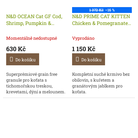
1 372 Kč
–16 %
N&D OCEAN Cat GF Cod,
N&D PRIME CAT KITTEN
Shrimp, Pumpkin &
Chicken & Pomegranate
Cantaloupe Melon Kitten
5kg - KM
1,5 kg
Momentálně nedostupné
Vyprodáno
630 Kč
1 150 Kč
Do košíku
Do košíku
Superprémiové grain free
Kompletní suché krmivo bez
granule pro koťata s
obilovin, s kuřetem a
tichomořskou treskou,
granátovým jablkem pro
krevetami, dýní a melounem.
koťata.