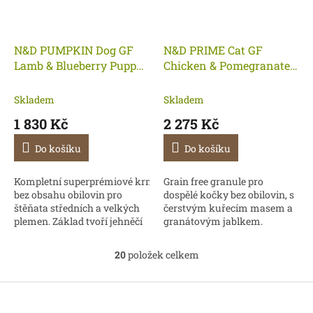
N&D PUMPKIN Dog GF
N&D PRIME Cat GF
Lamb & Blueberry Puppy
Chicken & Pomegranate
Medium & Maxi 12 kg
Neutered Adult 10 kg
Skladem
Skladem
1 830 Kč
2 275 Kč
Do košíku
Do košíku
Kompletní superprémiové krmivo
Grain free granule pro
bez obsahu obilovin pro
dospělé kočky bez obilovin, s
štěňata středních a velkých
čerstvým kuřecím masem a
plemen. Základ tvoří jehněčí
granátovým jablkem.
maso a borůvky jako
přírodní zdroj vitamínů a...
20
položek celkem
O
v
l
Z
á
á