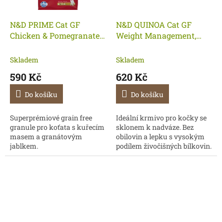
N&D PRIME Cat GF
N&D QUINOA Cat GF
Chicken & Pomegranate
Weight Management,
Kitten 1,5 kg
Lamb & Broccoli Adult 1,5
kg - KM
Skladem
Skladem
590 Kč
620 Kč
Do košíku
Do košíku
Superprémiové grain free
Ideální krmivo pro kočky se
granule pro koťata s kuřecím
sklonem k nadváze. Bez
masem a granátovým
obilovin a lepku s vysokým
jablkem.
podílem živočišných bílkovin.