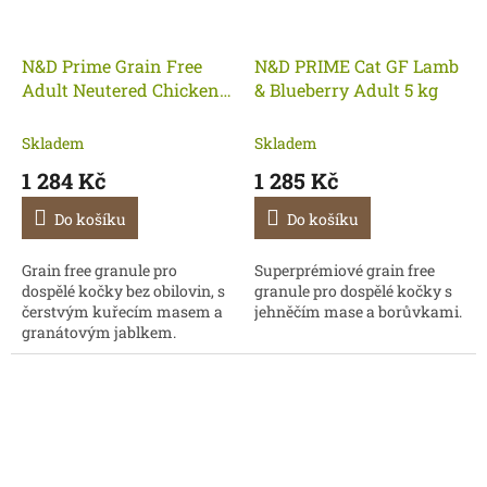
N&D Prime Grain Free
N&D PRIME Cat GF Lamb
Adult Neutered Chicken
& Blueberry Adult 5 kg
& Pomegranate 5kg- KM
Skladem
Skladem
1 284 Kč
1 285 Kč
Do košíku
Do košíku
Grain free granule pro
Superprémiové grain free
dospělé kočky bez obilovin, s
granule pro dospělé kočky s
čerstvým kuřecím masem a
jehněčím mase a borůvkami.
granátovým jablkem.