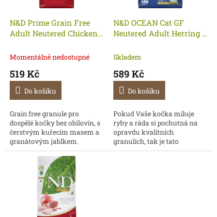
r
u
o
k
d
t
N&D Prime Grain Free
N&D OCEAN Cat GF
u
ů
Adult Neutered Chicken
Neutered Adult Herring &
k
& Pomegranate 1,5kg- KM
Orange 1,5 kg- KM
t
Momentálně nedostupné
Skladem
ů
519 Kč
589 Kč
Do košíku
Do košíku
Grain free granule pro
Pokud Vaše kočka miluje
dospělé kočky bez obilovin, s
ryby a ráda si pochutná na
čerstvým kuřecím masem a
opravdu kvalitních
granátovým jablkem.
granulích, tak je tato
bezobilná receptura se
sleďem a pomerančem
naprosto ideální volba.