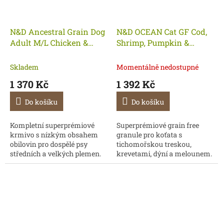
N&D Ancestral Grain Dog
N&D OCEAN Cat GF Cod,
Adult M/L Chicken &
Shrimp, Pumpkin &
Pomegranate 12 kg
Cantaloupe Melon Kitten
5 kg
Skladem
Momentálně nedostupné
1 370 Kč
1 392 Kč
Do košíku
Do košíku
Kompletní superprémiové
Superprémiové grain free
krmivo s nízkým obsahem
granule pro koťata s
obilovin pro dospělé psy
tichomořskou treskou,
středních a velkých plemen.
krevetami, dýní a melounem.
Základ tvoří lehce stravitelné
kuřecí maso a granátové
jablko jako přírodní...