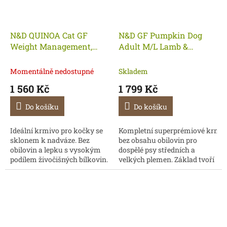
N&D QUINOA Cat GF
N&D GF Pumpkin Dog
Weight Management,
Adult M/L Lamb &
Lamb & Broccoli Adult 5
Blueberry 12 kg
kg - KM
Momentálně nedostupné
Skladem
1 560 Kč
1 799 Kč
Do košíku
Do košíku
Ideální krmivo pro kočky se
Kompletní superprémiové krmi
sklonem k nadváze. Bez
bez obsahu obilovin pro
obilovin a lepku s vysokým
dospělé psy středních a
podílem živočišných bílkovin.
velkých plemen. Základ tvoří
jehněčí maso, dýně a
borůvky jako přírodní zdroj
vitamínů a...