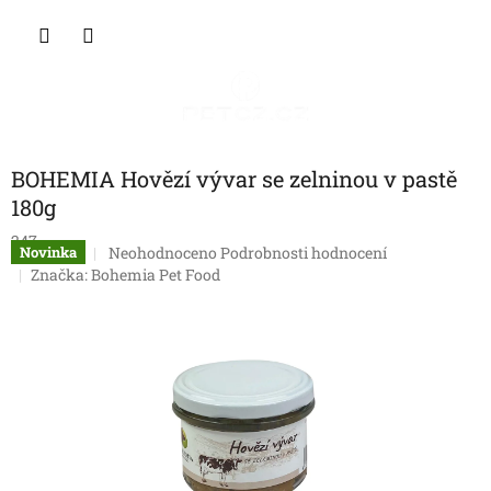
Přejít
NÁKU
na
obsah
KOŠÍK
BOHEMIA Hovězí vývar se zelninou v pastě
180g
247
Průměrné
Neohodnoceno
Podrobnosti hodnocení
Novinka
hodnocení
Značka:
Bohemia Pet Food
produktu
je
0,0
z
5
hvězdiček.