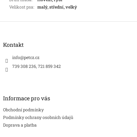
Velikost psa
:
malý, střední, velký
Z
á
p
a
Kontakt
t
í
info
@
petcz.cz
739 308 236, 721 859 342
Informace pro vás
Obchodní podmínky
Podmínky ochrany osobních údajů
Doprava a platba