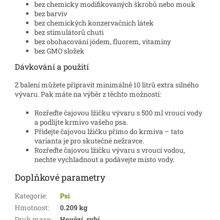
bez chemicky modifikovaných škrobů nebo mouk
bez barviv
bez chemických konzervačních látek
bez stimulátorů chuti
bez obohacování jódem, fluorem, vitaminy
bez GMO složek
Dávkování a použití
Z balení můžete připravit minimálně 10 litrů extra silného
vývaru. Pak máte na výběr z těchto možností:
Rozřeďte čajovou lžičku vývaru s 500 ml vroucí vody
a podlijte krmivo vašeho psa.
Přidejte čajovou lžičku přímo do krmiva – tato
varianta je pro skutečné nežravce.
Rozřeďte čajovou lžičku vývaru s vroucí vodou,
nechte vychladnout a podávejte místo vody.
Doplňkové parametry
Kategorie
:
Psi
Hmotnost
:
0.209 kg
Druh masa
:
Hovězí, rybí