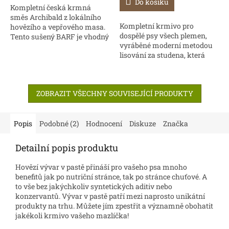
Do košíku
5
Kompletní česká krmná
hvězdiček.
směs Archibald z lokálního
Kompletní krmivo pro
hovězího a vepřového masa.
dospělé psy všech plemen,
Tento sušený BARF je vhodný
vyráběné moderní metodou
pro všechna plemena
lisování za studena, která
každého věku. Krmivo
zachovává maximum
můžete podávat trvale jako...
přírodních živin. Tento
způsob zpracování je
ZOBRAZIT VŠECHNY SOUVISEJÍCÍ PRODUKTY
mimořádně...
Popis
Podobné (2)
Hodnocení
Diskuze
Značka
Detailní popis produktu
Hovězí vývar v pastě přináší pro vašeho psa mnoho
benefitů jak po nutriční stránce, tak po stránce chuťové. A
to vše bez jakýchkoliv syntetických aditiv nebo
konzervantů. Vývar v pastě patří mezi naprosto unikátní
produkty na trhu. Můžete jím zpestřit a významně obohatit
jakékoli krmivo vašeho mazlíčka!