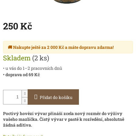
250 Kč
Měrná
cena:
🚚 Nakupte ještě za
2 000 Kč
a máte
dopravu zdarma
!
Skladem
(2 ks)
• u vás do 1–2 pracovních dnů
• doprava od 69 Kč
Přidat do košíku
Poctivý hovězí vývar přináší zcela nový rozměr do výživy
vašeho mazlíčka. Čistý vývar v pastě k rozředění, absolutně
žádná aditiva.