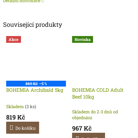
Detailní informace
Související produkty
Akce
Novinka
869 Kč
–5 %
BOHEMIA Archibald 5kg
BOHEMIA COLD Adult
Beef 10kg
Skladem
(3 ks)
Průměrné
Skladem do 2-3 dnů od
hodnocení
819 Kč
objednání
produktu
je
967 Kč
Do košíku
5,0
z