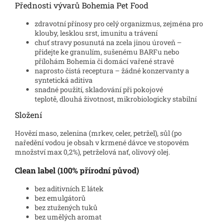
Přednosti vývarů Bohemia Pet Food
zdravotní přínosy pro celý organizmus, zejména pro
klouby, lesklou srst, imunitu a trávení
chuť stravy posunutá na zcela jinou úroveň –
přidejte ke granulím, sušenému BARFu nebo
přílohám Bohemia či domácí vařené stravě
naprosto čistá receptura – žádné konzervanty a
syntetická aditiva
snadné použití, skladování při pokojové
teplotě, dlouhá životnost, mikrobiologicky stabilní
Složení
Hovězí maso, zelenina (mrkev, celer, petržel), sůl (po
naředění vodou je obsah v krmené dávce ve stopovém
množství max 0,2%), petrželová nať, olivový olej.
Clean label (100% přírodní původ)
bez aditivních E látek
bez emulgátorů
bez ztužených tuků
bez umělých aromat