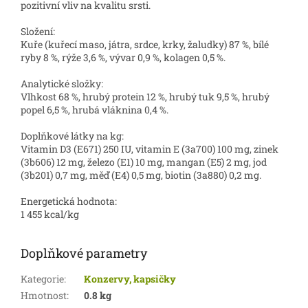
pozitivní vliv na kvalitu srsti.
Složení:
Kuře (kuřecí maso, játra, srdce, krky, žaludky) 87 %, bílé
ryby 8 %, rýže 3,6 %, vývar 0,9 %, kolagen 0,5 %.
Analytické složky:
Vlhkost 68 %, hrubý protein 12 %, hrubý tuk 9,5 %, hrubý
popel 6,5 %, hrubá vláknina 0,4 %.
Doplňkové látky na kg:
Vitamin D3 (E671) 250 IU, vitamin E (3a700) 100 mg, zinek
(3b606) 12 mg, železo (E1) 10 mg, mangan (E5) 2 mg, jod
(3b201) 0,7 mg, měď (E4) 0,5 mg, biotin (3a880) 0,2 mg.
Energetická hodnota:
1 455 kcal/kg
Doplňkové parametry
Kategorie
:
Konzervy, kapsičky
Hmotnost
:
0.8 kg