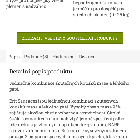
a rýže pro dospělé psy všech
hypoalergenní krmivo s
plemen s nadváhou.
jehněčím pro dospělé psy
středních plemen (10-25 kg)
ZOBRAZIT VŠECHNY SOUVISEJÍCÍ PRODUKTY
Popis
Podobné (8)
Hodnocení
Diskuze
Detailní popis produktu
Jedinečná kombinace skutečných kousků masa a lehkého
paté.
Brit Sausages jsou jedinečnou kombinací skutečných
kousků masa a lehkého paté. Vysoký obsah masa 95%
zajišťuje skvělou chuť a výbornou stravitelnost. Široká
škála rozmanitých chutí nabízí příjemné zpestření psího
jídelníčku a je vhodným doplňkem ke granulím, BARF
stravě i vařenému masu.
Bílá ryba je vyváženým zdrojem
omega-3 polynenasycených mastných kyselin, které mají