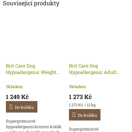
Související produkty
Brit Care Dog
Brit Care Dog
Hypoallergenic Weight
Hypoallergenic Adult
Loss Rabbit 12 kg
Medium Breed Lamb 12
kg
Skladem
Skladem
1 249 Kč
1 273 Kč
Měrná
1 273 Kč / 12 kg
Do košíku
cena:
Do košíku
Superprémiové
hypoalergenní krmivo králík
Superprémiové