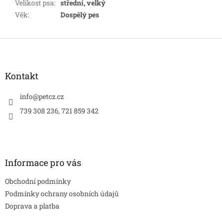
Velikost psa
:
střední, velký
Věk
:
Dospělý pes
Z
á
p
a
Kontakt
t
í
info
@
petcz.cz
739 308 236, 721 859 342
Informace pro vás
Obchodní podmínky
Podmínky ochrany osobních údajů
Doprava a platba