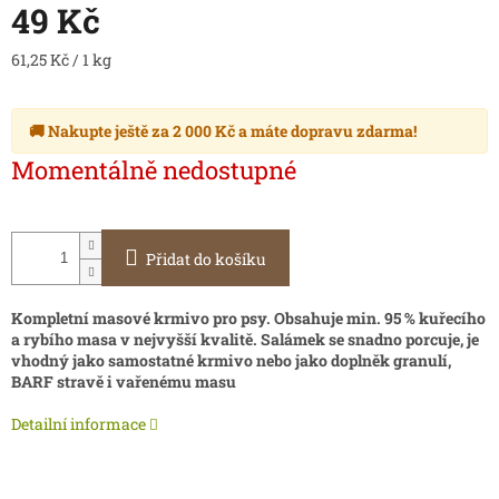
49 Kč
Měrná
61,25 Kč / 1 kg
cena:
🚚 Nakupte ještě za
2 000 Kč
a máte
dopravu zdarma
!
Momentálně nedostupné
Přidat do košíku
Kompletní masové krmivo pro psy. Obsahuje min. 95 % kuřecího
a rybího masa v nejvyšší kvalitě. Salámek se snadno porcuje, je
vhodný jako samostatné krmivo nebo jako doplněk granulí,
BARF stravě i vařenému masu
Detailní informace