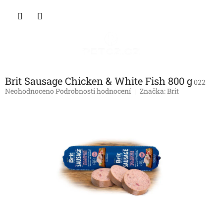
Přejít
NÁKU
na
obsah
KOŠÍK
Brit Sausage Chicken & White Fish 800 g
022
Průměrné
Neohodnoceno
Podrobnosti hodnocení
Značka:
Brit
hodnocení
produktu
je
0,0
z
5
hvězdiček.