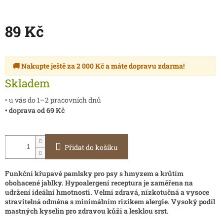
89 Kč
Měrná
cena:
🚚 Nakupte ještě za
2 000 Kč
a máte
dopravu zdarma
!
Skladem
• u vás do 1–2 pracovních dnů
• doprava od 69 Kč
Přidat do košíku
Funkční křupavé pamlsky pro psy s hmyzem a krůtím
obohacené jablky. Hypoalergení receptura je zaměřena na
udržení ideální hmotnosti. Velmi zdravá, nízkotučná a vysoce
stravitelná odměna s minimálním rizikem alergie.
Vysoký podíl
mastných kyselin pro zdravou kůži a lesklou srst.