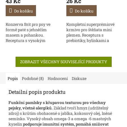
43 Kč
26 Kč
Do košíku
Do košíku
Konzerva Brit pro psy ve
Kompletní superprémiové
formě paté s jehněčím
krmivo pro štěňata mini
masem a pohankou.
plemen. Receptura s
Receptura s vysokým
prebiotiky, bylinkami a
obsahem masa je obohacena
ovocem pro podporu
o jablka, vitamíny, minerály a
správného trávení a imunity.
lososový olej. Bez obsahu
ZOBRAZIT VŠECHNY SOUVISEJÍCÍ PRODUKTY
obilovin,...
Popis
Podobné (8)
Hodnocení
Diskuze
Detailní popis produktu
Funkční pamlsky s křupavou texturou
pro všechny
pejsky, včetně alergiků.
Základ tvoří hmyz (udržitelný
zdroj) s krůtím obohacené o jablka, kokosový olej, lněné
semínko. Vysoký obsah omega-3 a omega -6 mastných
kyselin
podporuje imunitní systém, pomáhá snižovat