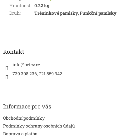
Hmotnost
:
0.22 kg
Druh
:
Tréninkové pamlsky, Funkční pamlsky
Z
á
p
a
Kontakt
t
í
info
@
petcz.cz
739 308 236, 721 859 342
Informace pro vás
Obchodní podmínky
Podmínky ochrany osobních údajů
Doprava a platba