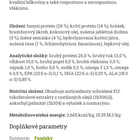
kvalitní bílkoviny a také rozpustnou a nerozpustnou
vlákninu.
Složení:
hmyzí protein (26 %), krůtí protein (14 %), hrášek,
bramborový škrob, kokosový olej, sušená jablečná dužina
(5 %), lněné semínko (4 %), hydrolyzovaná kuřecí játra,
sušená řasa (1 %, Schizochytrium limacinum), řepkový olej.
Analytické složky:
hrubý protein 26,0 %, hrubý tuk 13,0 %,
vlhkost 10,0 %, hrubý popel 6,5 %, hrubá vláknina 3,0 %,
vápník 1,0 %, fosfor 0,6 %, sodík 0,2 %, omega 3 1,3 %, omega
6 0,5 %, EPA (20:5 n-3) 0,1 %, DHA (22:6 n-3) 0,25 %, ALA (18:3
n-3) 0,85 %.
Nutriční složení:
Obsahuje antioxidanty schválené EU:
tokoferolové extrakty z rostlinných olejů (1b306(i)),
askorbyl palmitát (1b304) a výtažek z rozmarýnu.
Metabolizovatelná energie:
3,665 kcal/kg, 15.35 MJ/kg
Doplňkové parametry
Kategorie
:
Pamlsky