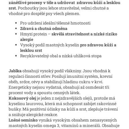
zánětlivé procesy v těle a udržovat zdravou kůži a lesklou
srst.
Pochoutky jsou lehce stravitelné, velmi chutné a
vhodné pro dospělé psy všech plemen.
Pro udržení ideální tělesné hmotnosti
Zdravá a chutná odměna
Hmyzí protein –
skvělá stravitelnost a nízké riziko
alergie
Vysoký podíl mastných kyselin
pro zdravou kůži a
lesklou srst
Recyklovatelný obal a nízká uhlíková stopa
Jablka
obsahují vysoký podíl vlákniny. Jsou vhodná k
regulaci činnosti střev. Posilují imunitní systém, krevní
oběh, srdce, cévy a stabilizují hladinu cukru v krvi.
Energeticky nejsou vydatná, obsahují až osmdesát tři
procent vody a spoustu cenných látek.
Kokosový olej
je jeden z nejzdravějších olejů, protože má
kyselinu laurovou, která má schopnost zabíjet rakovinné
buňky. Má pozitivní účinky na kůži a srst, zlepšuje trávení
a snižuje alergické reakce.
Lněné semínko
vyniká vysokým obsahem nenasycených
mastných kyselin omega 3, vitamínů a minerálů. Obsahuje