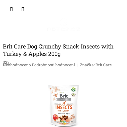
Přejít
NÁKU
na
obsah
KOŠÍK
Brit Care Dog Crunchy Snack Insects with
Turkey & Apples 200g
333
Průměrné
Neohodnoceno
Podrobnosti hodnocení
Značka:
Brit Care
hodnocení
produktu
je
0,0
z
5
hvězdiček.