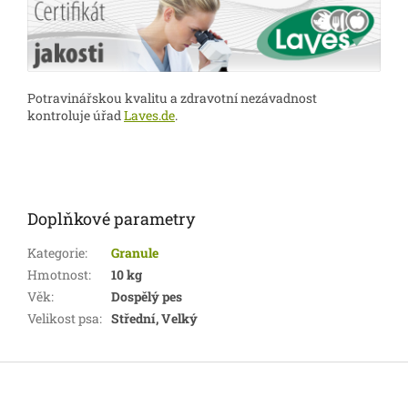
Potravinářskou kvalitu a zdravotní nezávadnost
kontroluje úřad
Laves.de
.
Doplňkové parametry
Kategorie
:
Granule
Hmotnost
:
10 kg
Věk
:
Dospělý pes
Velikost psa
:
Střední, Velký
Z
á