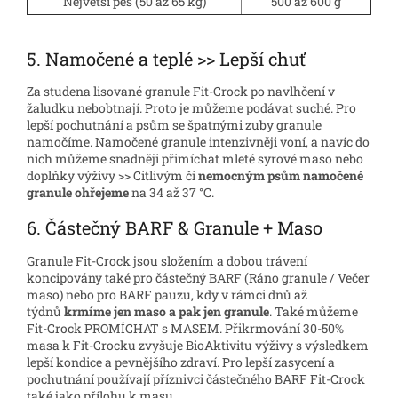
Největší pes (50 až 65 kg)
500 až 600 g
5. Namočené a teplé >> Lepší chuť
Za studena lisované granule Fit-Crock po navlhčení v
žaludku nebobtnají. Proto je můžeme podávat suché. Pro
lepší pochutnání a psům se špatnými zuby granule
namočíme. Namočené granule intenzivněji voní, a navíc do
nich můžeme snadněji přimíchat mleté
syrové maso
nebo
doplňky výživy >> Citlivým či
nemocným psům namočené
granule ohřejeme
na 34 až 37 °C.
6. Částečný BARF & Granule + Maso
Granule Fit-Crock jsou složením a dobou trávení
koncipovány také pro částečný BARF (Ráno granule / Večer
maso) nebo pro BARF pauzu, kdy v rámci dnů až
týdnů
krmíme jen maso a pak jen granule
. Také můžeme
Fit-Crock PROMÍCHAT s MASEM. Přikrmování
30-50%
masa
k Fit-Crocku zvyšuje BioAktivitu výživy s výsledkem
lepší kondice a pevnějšího zdraví. Pro lepší zasycení a
pochutnání používají příznivci částečného BARF Fit-Crock
také jako
přílohu k masu.