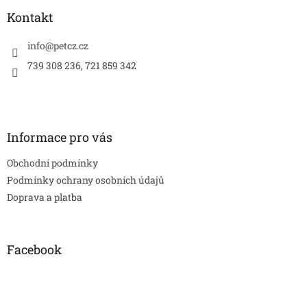
p
a
Kontakt
t
í
info
@
petcz.cz
739 308 236, 721 859 342
Informace pro vás
Obchodní podmínky
Podmínky ochrany osobních údajů
Doprava a platba
Facebook