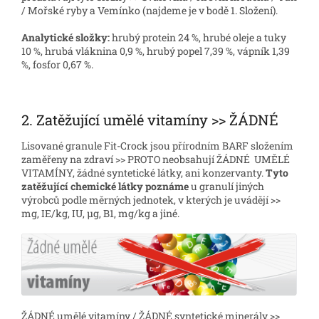
/ Mořské ryby a Vemínko (najdeme je v bodě 1. Složení).
Analytické složky:
hrubý protein 24 %, hrubé oleje a tuky
10 %, hrubá vláknina 0,9 %, hrubý popel 7,39 %, vápník 1,39
%, fosfor 0,67 %.
2. Zatěžující umělé vitamíny >> ŽÁDNÉ
Lisované granule Fit-Crock jsou přírodním BARF složením
zaměřeny na zdraví >> PROTO neobsahují ŽÁDNÉ UMĚLÉ
VITAMÍNY, žádné syntetické látky, ani konzervanty.
Tyto
zatěžující chemické látky poznáme
u granulí jiných
výrobců podle měrných jednotek, v kterých je uvádějí >>
mg, IE/kg, IU, µg, B1, mg/kg a jiné.
ŽÁDNÉ umělé vitamíny / ŽÁDNÉ syntetické minerály >>