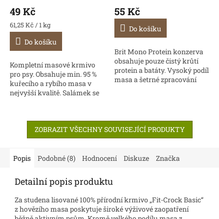
49 Kč
55 Kč
Měrná
61,25 Kč / 1 kg
Do košíku
cena:
Do košíku
Brit Mono Protein konzerva
obsahuje pouze čistý krůtí
Kompletní masové krmivo
protein a batáty. Vysoký podíl
pro psy. Obsahuje min. 95 %
masa a šetrné zpracování
kuřecího a rybího masa v
zajišťují vysokou chutnost a
nejvyšší kvalitě. Salámek se
snadnou stravitelnost.
snadno porcuje, je vhodný
Vhodné pro...
jako samostatné krmivo
nebo jako doplněk...
ZOBRAZIT VŠECHNY SOUVISEJÍCÍ PRODUKTY
Popis
Podobné (8)
Hodnocení
Diskuze
Značka
Detailní popis produktu
Za studena lisované 100% přírodní krmivo „Fit-Crock Basic“
z hovězího masa poskytuje široké výživové zaopatření
běžně aktivním psům. Kromě velkého podílu masa z