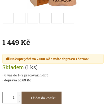
1 449 Kč
Měrná
cena:
🚚 Nakupte ještě za
2 000 Kč
a máte
dopravu zdarma
!
Skladem
(1 ks)
• u vás do 1–2 pracovních dnů
• doprava od 69 Kč
Přidat do košíku