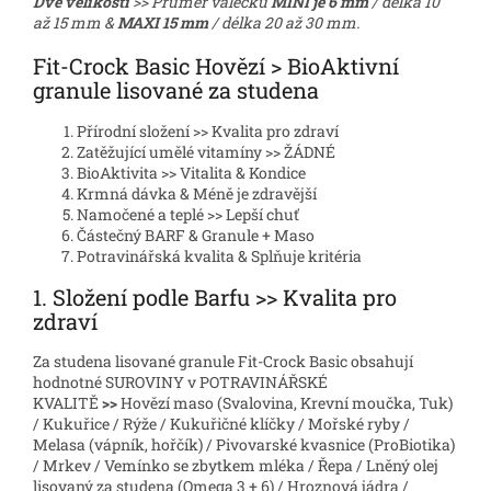
Dvě velikosti
>> Průměr válečků
MINI je 6 mm
/ délka 10
až 15 mm &
MAXI 15 mm
/ délka 20 až 30 mm.
Fit-Crock Basic Hovězí > BioAktivní
granule lisované za studena
Přírodní složení >> Kvalita pro zdraví
Zatěžující umělé vitamíny >> ŽÁDNÉ
BioAktivita >> Vitalita & Kondice
Krmná dávka & Méně je zdravější
Namočené a teplé >> Lepší chuť
Částečný BARF & Granule + Maso
Potravinářská kvalita & Splňuje kritéria
1. Složení podle Barfu >> Kvalita pro
zdraví
Za studena lisované granule Fit-Crock Basic obsahují
hodnotné SUROVINY v POTRAVINÁŘSKÉ
KVALITĚ
>>
Hovězí maso (Svalovina, Krevní moučka, Tuk)
/ Kukuřice / Rýže / Kukuřičné klíčky / Mořské ryby /
Melasa (vápník, hořčík) / Pivovarské kvasnice (ProBiotika)
/ Mrkev / Vemínko se zbytkem mléka / Řepa / Lněný olej
lisovaný za studena (Omega 3 + 6) / Hroznová jádra /