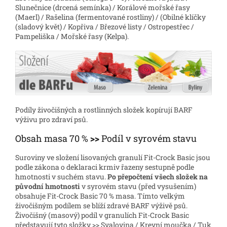
Slunečnice (drcená semínka) / Korálové mořské řasy
(Maerl) / Rašelina (fermentované rostliny) / (Obilné klíčky
(sladový květ) / Kopřiva / Březové listy / Ostropestřec /
Pampeliška / Mořské řasy (Kelpa).
Podíly živočišných a rostlinných složek kopírují BARF
výživu pro zdraví psů.
Obsah masa 70 %
>>
Podíl v syrovém stavu
Suroviny ve složení lisovaných granulí Fit-Crock Basic jsou
podle zákona o deklaraci krmiv řazeny sestupně podle
hmotnosti v suchém stavu.
Po přepočtení všech složek na
původní hmotnosti
v syrovém stavu (před vysušením)
obsahuje Fit-Crock Basic 70 % masa. Tímto velkým
živočišným podílem se blíží zdravé BARF výživě psů.
Živočišný (masový) podíl v granulích Fit-Crock Basic
představují tyto složky >> Svalovina / Krevní moučka / Tuk