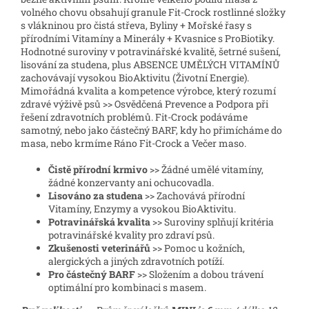
volného chovu obsahují granule Fit-Crock rostlinné složky
s vlákninou pro čistá střeva, Byliny + Mořské řasy s
přírodními Vitamíny a Minerály + Kvasnice s ProBiotiky.
Hodnotné suroviny v potravinářské kvalitě, šetrné sušení,
lisování za studena, plus ABSENCE UMĚLÝCH VITAMÍNŮ
zachovávají vysokou BioAktivitu (Životní Energie).
Mimořádná kvalita a kompetence výrobce, který rozumí
zdravé výživě psů >> Osvědčená Prevence a Podpora při
řešení zdravotních problémů. Fit-Crock podáváme
samotný, nebo jako částečný BARF, kdy ho přimícháme do
masa, nebo krmíme Ráno Fit-Crock a Večer maso.
Čistě přírodní krmivo
>> Žádné umělé vitamíny,
žádné konzervanty ani ochucovadla.
Lisováno za studena
>> Zachovává přírodní
Vitamíny, Enzymy a vysokou BioAktivitu.
Potravinářská kvalita
>> Suroviny splňují kritéria
potravinářské kvality pro zdraví psů.
Zkušenosti veterinářů
>> Pomoc u kožních,
alergických a jiných zdravotních potíží.
Pro částečný BARF
>> Složením a dobou trávení
optimální pro kombinaci s masem.