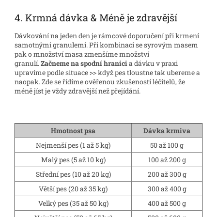
4. Krmná dávka & Méně je zdravější
Dávkování na jeden den je rámcové doporučení při krmení
samotnými granulemi. Při kombinaci se syrovým masem
pak o množství masa zmenšíme množství
granulí.
Začneme na spodní hranici
a dávku v praxi
upravíme podle situace >> když pes tloustne tak ubereme a
naopak. Zde se řídíme ověřenou zkušeností léčitelů, že
méně jíst je vždy zdravější než přejídání.
Hmotnost psa
Dávka krmiva
Nejmenší pes (1 až 5 kg)
50 až 100 g
Malý pes (5 až 10 kg)
100 až 200 g
Střední pes (10 až 20 kg)
200 až 300 g
Větší pes (20 až 35 kg)
300 až 400 g
Velký pes (35 až 50 kg)
400 až 500 g