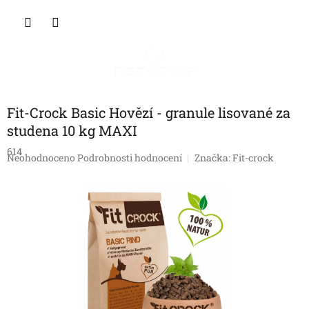
Přejít
NÁKU
na
obsah
KOŠÍK
Fit-Crock Basic Hovězí - granule lisované za
studena 10 kg MAXI
614
Průměrné
Neohodnoceno
Podrobnosti hodnocení
Značka:
Fit-crock
hodnocení
produktu
je
0,0
z
5
hvězdiček.