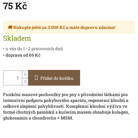
75 Kč
Měrná
cena:
🚚 Nakupte ještě za
2 000 Kč
a máte
dopravu zdarma
!
Skladem
• u vás do 1–2 pracovních dnů
• doprava od 69 Kč
Přidat do košíku
Funkční masové pochoutky pro psy s přírodními látkami pro
intenzivní podporu pohybového aparátu, regeneraci kloubů a
celkové zlepšení pohyblivosti. Komplexní kloubní výživa ve
formě chutných pamlsků s kuřecím masem obsahuje kolagen,
glukosamin a chondroitin + MSM.