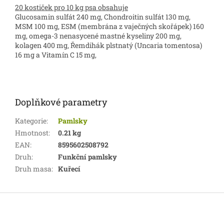
20 kostiček pro 10 kg psa obsahuje
Glucosamin sulfát 240 mg, Chondroitin sulfát 130 mg,
MSM 100 mg, ESM (membrána z vaječných skořápek) 160
mg, omega-3 nenasycené mastné kyseliny 200 mg,
kolagen 400 mg, Řemdihák plstnatý (Uncaria tomentosa)
16 mg a Vitamín C 15 mg,
Doplňkové parametry
Kategorie
:
Pamlsky
Hmotnost
:
0.21 kg
EAN
:
8595602508792
Druh
:
Funkční pamlsky
Druh masa
:
Kuřecí
Z
á
p