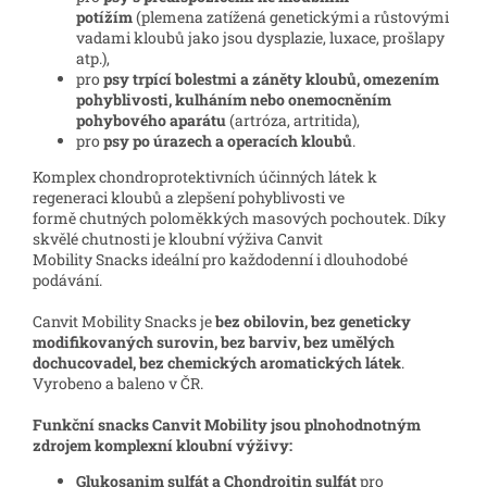
potížím
(plemena zatížená genetickými a růstovými
vadami kloubů jako jsou dysplazie, luxace, prošlapy
atp.),
pro
psy trpící bolestmi a záněty kloubů, omezením
pohyblivosti, kulháním nebo onemocněním
pohybového aparátu
(artróza, artritida),
pro
psy po úrazech a operacích kloubů
.
Komplex chondroprotektivních účinných látek k
regeneraci kloubů a zlepšení pohyblivosti ve
formě chutných poloměkkých masových pochoutek. Díky
skvělé chutnosti je kloubní výživa Canvit
Mobility Snacks ideální pro každodenní i dlouhodobé
podávání.
Canvit Mobility Snacks je
bez obilovin, bez geneticky
modifikovaných surovin, bez barviv, bez umělých
dochucovadel, bez chemických aromatických látek
.
Vyrobeno a baleno v ČR.
Funkční snacks Canvit Mobility jsou plnohodnotným
zdrojem komplexní kloubní výživy:
Glukosanim sulfát a Chondroitin sulfát
pro