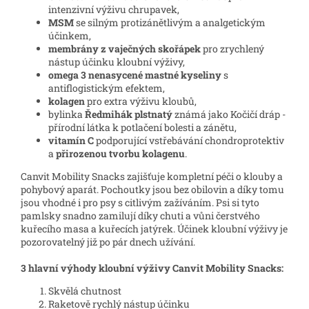
intenzivní výživu chrupavek,
MSM
se silným protizánětlivým a analgetickým
účinkem,
membrány z vaječných skořápek
pro zrychlený
nástup účinku kloubní výživy,
omega 3 nenasycené mastné kyseliny
s
antiflogistickým efektem,
kolagen
pro extra výživu kloubů,
bylinka
Ředmihák plstnatý
známá jako Kočičí dráp -
přírodní látka k potlačení bolesti a zánětu,
vitamín C
podporující vstřebávání chondroprotektiv
a
přirozenou
tvorbu kolagenu
.
Canvit Mobility Snacks zajišťuje kompletní péči o klouby a
pohybový aparát. Pochoutky jsou bez obilovin a díky tomu
jsou vhodné i pro psy s citlivým zažíváním. Psi si tyto
pamlsky snadno zamilují díky chuti a vůni čerstvého
kuřecího masa a kuřecích jatýrek. Účinek kloubní výživy je
pozorovatelný již po pár dnech užívání.
3 hlavní výhody kloubní výživy Canvit Mobility Snacks:
Skvělá chutnost
Raketově rychlý nástup účinku