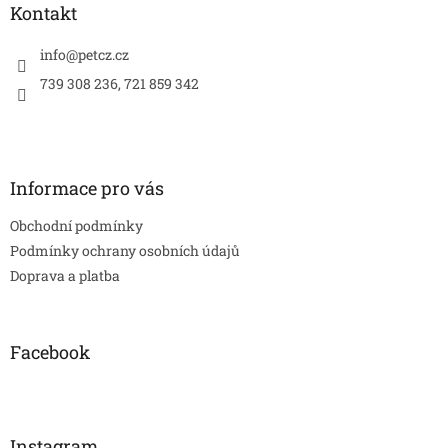
a
Kontakt
t
í
info
@
petcz.cz
739 308 236, 721 859 342
Informace pro vás
Obchodní podmínky
Podmínky ochrany osobních údajů
Doprava a platba
Facebook
Instagram