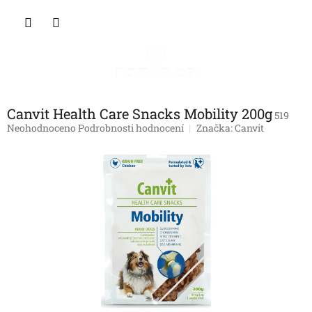
Přejít
NÁKU
na
obsah
KOŠÍK
Canvit Health Care Snacks Mobility 200g
519
Průměrné
Neohodnoceno
Podrobnosti hodnocení
Značka:
Canvit
hodnocení
produktu
je
0,0
z
5
hvězdiček.