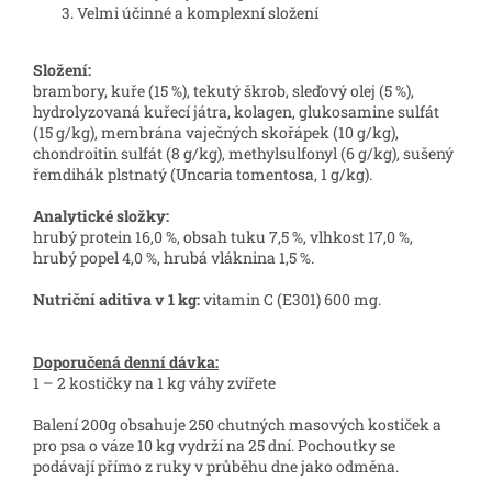
Velmi účinné a komplexní složení
Složení:
brambory, kuře (15 %), tekutý škrob, sleďový olej (5 %),
hydrolyzovaná kuřecí játra, kolagen, glukosamine sulfát
(15 g/kg), membrána vaječných skořápek (10 g/kg),
chondroitin sulfát (8 g/kg), methylsulfonyl (6 g/kg), sušený
řemdihák plstnatý (Uncaria tomentosa, 1 g/kg).
Analytické složky:
hrubý protein 16,0 %, obsah tuku 7,5 %, vlhkost 17,0 %,
hrubý popel 4,0 %, hrubá vláknina 1,5 %.
Nutriční aditiva v 1 kg:
vitamin C (E301) 600 mg.
Doporučená denní dávka:
1 – 2 kostičky na 1 kg váhy zvířete
Balení 200g obsahuje 250 chutných masových kostiček a
pro psa o váze 10 kg vydrží na 25 dní. Pochoutky se
podávají přímo z ruky v průběhu dne jako odměna.