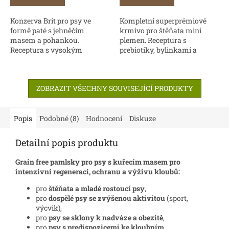
Konzerva Brit pro psy ve
Kompletní superprémiové
formě paté s jehněčím
krmivo pro štěňata mini
masem a pohankou.
plemen. Receptura s
Receptura s vysokým
prebiotiky, bylinkami a
obsahem masa je obohacena
ovocem pro podporu
o jablka, vitamíny, minerály a
správného trávení a imunity.
lososový olej. Bez obsahu
ZOBRAZIT VŠECHNY SOUVISEJÍCÍ PRODUKTY
obilovin,...
Popis
Podobné (8)
Hodnocení
Diskuze
Detailní popis produktu
Grain free pamlsky pro psy s kuřecím masem pro
intenzivní regeneraci, ochranu a výživu kloubů:
pro
štěňata a mladé rostoucí psy
,
pro
dospělé psy se zvýšenou aktivitou
(sport,
výcvik),
pro
psy se sklony k nadváze a obezitě
,
pro
psy s predispozicemi ke kloubním