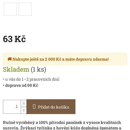
63 Kč
Měrná
cena:
🚚 Nakupte ještě za
2 000 Kč
a máte
dopravu zdarma
!
Skladem
(1 ks)
• u vás do 1–2 pracovních dnů
• doprava od 69 Kč
Přidat do košíku
Ručně vyráběný a 100% přírodní pamlsek z vysoce kvalitních
surovin. Žvýkací tyčinka z hovězí kůže
doplněná špenátem a