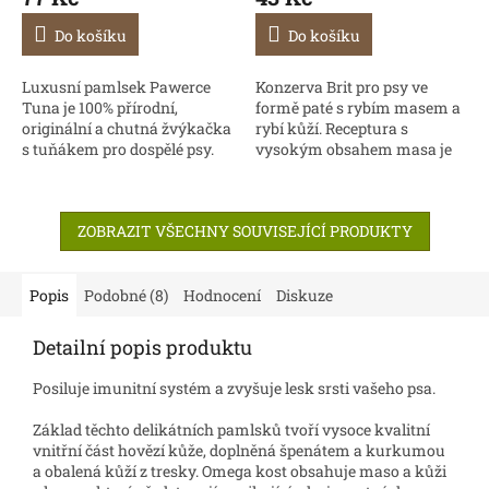
Do košíku
Do košíku
Luxusní pamlsek Pawerce
Konzerva Brit pro psy ve
Tuna je 100% přírodní,
formě paté s rybím masem a
originální a chutná žvýkačka
rybí kůží. Receptura s
s tuňákem pro dospělé psy.
vysokým obsahem masa je
Vzhledem k nízkému
obohacena o vitamíny,
procentu tuku je pamlsek
minerály a lososový olej. Bez
ideální i pro...
obsahu obilovin, soli,...
ZOBRAZIT VŠECHNY SOUVISEJÍCÍ PRODUKTY
Popis
Podobné (8)
Hodnocení
Diskuze
Detailní popis produktu
Posiluje imunitní systém a zvyšuje lesk srsti vašeho psa.
Základ těchto delikátních pamlsků tvoří vysoce kvalitní
vnitřní část hovězí kůže, doplněná špenátem a kurkumou
a obalená kůží z tresky. Omega kost obsahuje maso a kůži