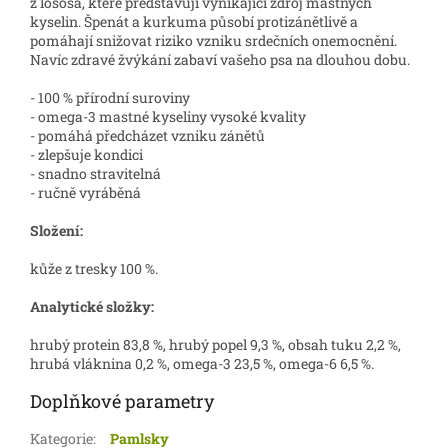
z lososa, které představují vynikající zdroj mastných
kyselin. Špenát a kurkuma působí protizánětlivě a
pomáhají snižovat riziko vzniku srdečních onemocnění.
Navíc zdravé žvýkání zabaví vašeho psa na dlouhou dobu.
- 100 % přírodní suroviny
- omega-3 mastné kyseliny vysoké kvality
- pomáhá předcházet vzniku zánětů
- zlepšuje kondici
- snadno stravitelná
- ručně vyráběná
Složení:
kůže z tresky 100 %.
Analytické složky:
hrubý protein 83,8 %, hrubý popel 9,3 %, obsah tuku 2,2 %,
hrubá vláknina 0,2 %, omega-3 23,5 %, omega-6 6,5 %.
Doplňkové parametry
Kategorie
:
Pamlsky