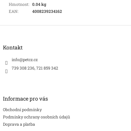
Hmotnost
:
0.04 kg
EAN
:
4008239234162
Z
á
p
a
Kontakt
t
í
info
@
petcz.cz
739 308 236, 721 859 342
Informace pro vás
Obchodní podmínky
Podmínky ochrany osobních údajů
Doprava a platba