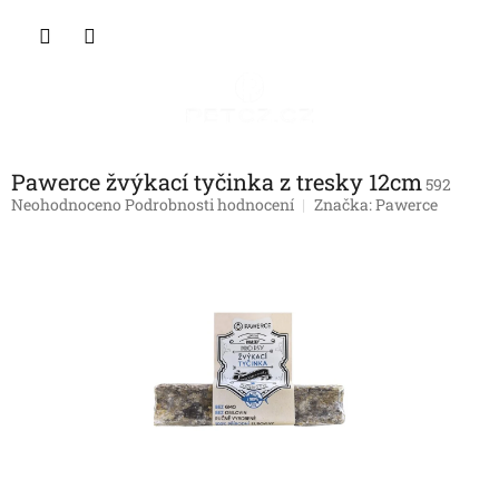
Přejít
NÁKU
na
obsah
KOŠÍK
Pawerce žvýkací tyčinka z tresky 12cm
592
Průměrné
Neohodnoceno
Podrobnosti hodnocení
Značka:
Pawerce
hodnocení
produktu
je
0,0
z
5
hvězdiček.