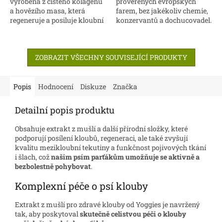
vyrobená z čistého kolagenu
prověřených evropských
a hovězího masa, která
farem, bez jakékoliv chemie,
regeneruje a posiluje kloubní
konzervantů a dochucovadel.
chrupavku. Podporuje zdraví
Sušeno pomalu pro
kůže, srsti a střev.
maximální zachování
vitamínů a prospěšných
ZOBRAZIT VŠECHNY SOUVISEJÍCÍ PRODUKTY
látek.
Popis
Hodnocení
Diskuze
Značka
Detailní popis produktu
Obsahuje extrakt z mušlí a další přírodní složky, které
podporují posílení kloubů, regeneraci, ale také zvyšují
kvalitu mezikloubní tekutiny a funkčnost pojivových tkání
i šlach, což
našim psím parťákům umožňuje se aktivně a
bezbolestně pohybovat
.
Komplexní péče o psí klouby
Extrakt z mušlí pro zdravé klouby od Yoggies je navržený
tak, aby poskytoval
skutečně celistvou péči o klouby