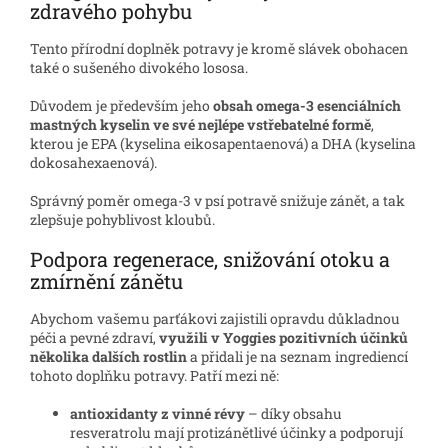
zdravého pohybu
Tento přírodní doplněk potravy je kromě slávek obohacen
také o sušeného divokého lososa.
Důvodem je především jeho
obsah omega-3 esenciálních
mastných kyselin ve své nejlépe vstřebatelné formě
,
kterou je EPA (kyselina eikosapentaenová) a DHA (kyselina
dokosahexaenová).
Správný poměr omega-3 v psí potravě snižuje zánět, a tak
zlepšuje pohyblivost kloubů.
Podpora regenerace, snižování otoku a
zmírnění zánětu
Abychom vašemu parťákovi zajistili opravdu důkladnou
péči a pevné zdraví,
využili v Yoggies pozitivních účinků
několika dalších rostlin
a přidali je na seznam ingrediencí
tohoto doplňku potravy. Patří mezi ně:
antioxidanty z vinné révy
– díky obsahu
resveratrolu mají protizánětlivé účinky a podporují