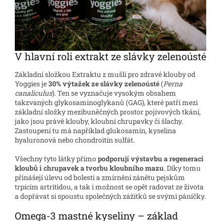
V hlavní roli extrakt ze slávky zelenoústé
Základní složkou Extraktu z mušlí pro zdravé klouby od
Yoggies je
30% výtažek ze slávky zelenoústé
(
Perna
canaliculus
). Ten se vyznačuje vysokým obsahem
takzvaných glykosaminoglykanů (GAG), které patří mezi
základní složky mezibuněčných prostor pojivových tkání,
jako jsou právě klouby, kloubní chrupavky či šlachy.
Zastoupení tu má například glukosamin, kyselina
hyaluronová nebo chondroitin sulfát.
Všechny tyto látky přímo
podporují výstavbu a regeneraci
kloubů i chrupavek a tvorbu kloubního mazu
. Díky tomu
přinášejí úlevu od bolesti a zmírnění zánětu pejskům
trpícím artritidou, a tak i možnost se opět radovat ze života
a dopřávat si spoustu společných zážitků se svými páníčky.
Omega-3 mastné kyseliny – základ