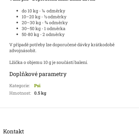
do 10 kg - ¼ odměrky
10–20 kg - ½ odměrky
20–30 kg - ¾ odměrky
30–50 kg - 1 odměrka
50-80 kg - 2 odměrky
V případě potřeby lze doporučené dávky krátkodobě
zdvojnásobit.
Lžička o objemu 10 g je součástí balení.
Doplňkové parametry
Kategorie
:
Psi
Hmotnost
:
0.5 kg
Z
á
p
a
Kontakt
t