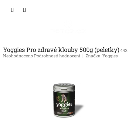
Přejít
NÁKU
na
obsah
KOŠÍK
Yoggies Pro zdravé klouby 500g (peletky)
442
Průměrné
Neohodnoceno
Podrobnosti hodnocení
Značka:
Yoggies
hodnocení
produktu
je
0,0
z
5
hvězdiček.