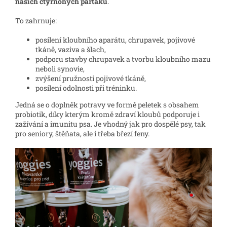
našich čtyřnohých parťáků
.
To zahrnuje:
posílení kloubního aparátu, chrupavek, pojivové
tkáně, vaziva a šlach,
podporu stavby chrupavek a tvorbu kloubního mazu
neboli synovie,
zvýšení pružnosti pojivové tkáně,
posílení odolnosti při tréninku.
Jedná se o doplněk potravy ve formě peletek s obsahem
probiotik, díky kterým kromě zdraví kloubů podporuje i
zažívání a imunitu psa. Je vhodný jak pro dospělé psy, tak
pro seniory, štěňata, ale i třeba březí feny.