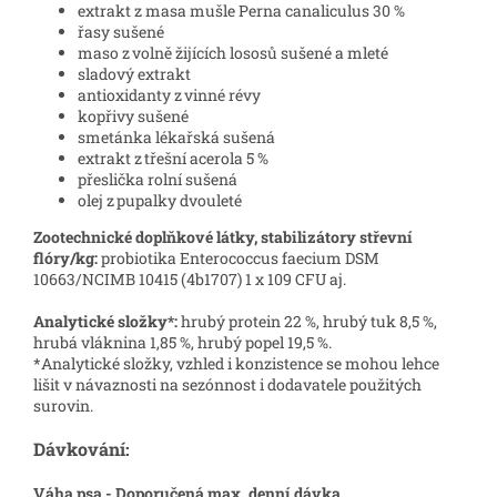
extrakt z masa mušle Perna canaliculus 30 %
řasy sušené
maso z volně žijících lososů sušené a mleté
sladový extrakt
antioxidanty z vinné révy
kopřivy sušené
smetánka lékařská sušená
extrakt z třešní acerola 5 %
přeslička rolní sušená
olej z pupalky dvouleté
Zootechnické doplňkové látky, stabilizátory střevní
flóry/kg:
probiotika Enterococcus faecium DSM
10663/NCIMB 10415 (4b1707) 1 x 109 CFU aj.
Analytické složky*:
hrubý protein 22 %, hrubý tuk 8,5 %,
hrubá vláknina 1,85 %, hrubý popel 19,5 %.
*Analytické složky, vzhled i konzistence se mohou lehce
lišit v návaznosti na sezónnost i dodavatele použitých
surovin.
Dávkování:
Váha psa - Doporučená max. denní dávka