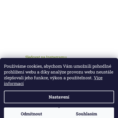
Sledovat na Instagramu
Používáme cookies, abychom Vám umožnili pohodlné
prohlížení webu a díky analýze provozu webu neustále
zlepšovali jeho funkce, výkon a použitelnost.
Více
informací
Nastavení
Vytvořil Shoptet
Vážení zákazníci, od 10.8. do 14.8. má celý tým dovolenou.
Veškeré objednávky přijaté v tomto období budou expedovány
Odmítnout
Souhlasím
Copyright 2026
Petcz.cz
. Všechna práva vyhrazena.
17.8. 2026. Děkujeme za pochopení