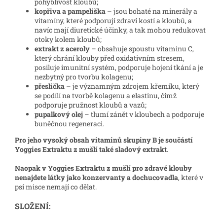
pohyblivost kloubů;
kopřiva a pampeliška
– jsou bohaté na minerály a
vitamíny, které podporují zdraví kostí a kloubů, a
navíc mají diuretické účinky, a tak mohou redukovat
otoky kolem kloubů;
extrakt z aceroly
– obsahuje spoustu vitaminu C,
který chrání klouby před oxidativním stresem,
posiluje imunitní systém, podporuje hojení tkání a je
nezbytný pro tvorbu kolagenu;
přeslička
– je významným zdrojem křemíku, který
se podílí na tvorbě kolagenu a elastinu, čímž
podporuje pružnost kloubů a vazů;
pupalkový olej
– tlumí zánět v kloubech a podporuje
buněčnou regeneraci.
Pro jeho vysoký obsah vitaminů skupiny B je součástí
Yoggies Extraktu z mušlí také sladový extrakt
.
Naopak v Yoggies Extraktu z mušlí pro zdravé klouby
nenajdete látky jako konzervanty a dochucovadla
, které v
psí misce nemají co dělat.
SLOŽENÍ: