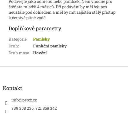
Podávejte jako odměnu nebo pamlsek. Není vhodné pro
štěňata mladší 4 měsíců. Při podávání by měl být pes
neustále pod dohledem a měl by mít zajištěn stálý přístup
k čerstvé pitné vodě.
Doplňkové parametry
Kategorie
:
Pamlsky
Druh
:
Funkční pamlsky
Druh masa
:
Hovězí
Z
á
p
a
Kontakt
t
í
info
@
petcz.cz
739 308 236, 721 859 342