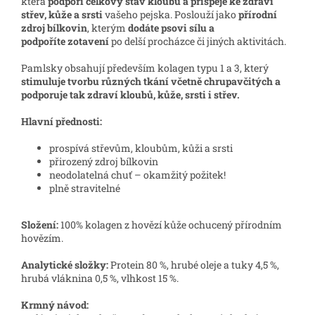
která
podpoří celkový stav kloubů
a přispěje ke zdraví
střev, kůže a srsti
vašeho pejska. Poslouží jako
přírodní
zdroj bílkovin
, kterým
dodáte psovi sílu a
podpoříte zotavení
po delší procházce či jiných aktivitách.
Pamlsky obsahují především kolagen typu 1 a 3, který
stimuluje tvorbu různých tkání včetně chrupavčitých a
podporuje tak zdraví kloubů, kůže, srsti i střev.
Hlavní přednosti:
prospívá střevům, kloubům, kůži a srsti
přirozený zdroj bílkovin
neodolatelná chuť – okamžitý požitek!
plně stravitelné
Složení:
100% kolagen z hovězí kůže ochucený přírodním
hovězím.
Analytické složky:
Protein 80 %, hrubé oleje a tuky 4,5 %,
hrubá vláknina 0,5 %, vlhkost 15 %.
Krmný návod: