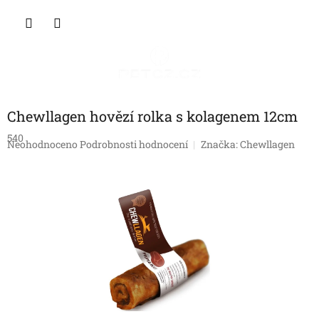
Přejít
NÁKU
na
obsah
KOŠÍK
Chewllagen hovězí rolka s kolagenem 12cm
540
Průměrné
Neohodnoceno
Podrobnosti hodnocení
Značka:
Chewllagen
hodnocení
produktu
je
0,0
z
5
hvězdiček.