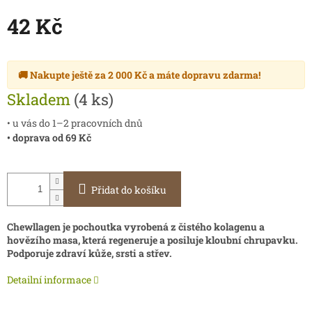
42 Kč
Měrná
cena:
🚚 Nakupte ještě za
2 000 Kč
a máte
dopravu zdarma
!
Skladem
(4 ks)
• u vás do 1–2 pracovních dnů
• doprava od 69 Kč
Přidat do košíku
Chewllagen je pochoutka vyrobená z čistého kolagenu a
hovězího masa, která regeneruje a posiluje kloubní chrupavku.
Podporuje zdraví kůže, srsti a střev.
Detailní informace