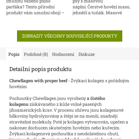
imunitu vašeho psího
psy s masovou
parťáka? Tento přírodní
náplní. Čerstvé hovězí maso,
produkt vám umožní obojí –
jehněčí a tuňák. Masové
díky důmyslnému složení s
Puffíny představují novou,
obsahem probiotik. Přírodní
moderní a vysoce hodnotnou
doplněk potravy...
stravu. Kompletní krmivo
ZOBRAZIT VŠECHNY SOUVISEJÍCÍ PRODUKTY
pro...
Popis
Podobné (8)
Hodnocení
Diskuze
Detailní popis produktu
Chewllagen with proper beef
- Žvýkací kolagen s pořádným
hovězím
Pochoutky Chewllagen jsou vyrobeny
z čistého
kolagenu
získávaného z kůže volně pasených
jihoamerických krav. V procesu ohřevu jsou kolagenové
bílkoviny hydrolyzovány a štěpí se na menší, snadněji
stravitelné molekuly. Poté je kolagen vytvarován, upečen a
nakonec dochucen skutečným hovězím nebo kuřecím.
Žvýkací kolagenová pochoutka s neodolatelnou chutí,