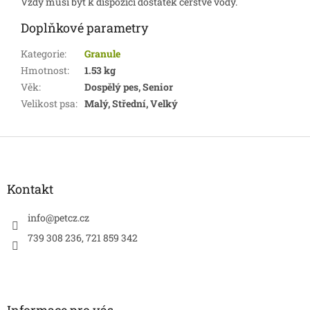
Vždy musí být k dispozici dostatek čerstvé vody.
Doplňkové parametry
Kategorie
:
Granule
Hmotnost
:
1.53 kg
Věk
:
Dospělý pes, Senior
Velikost psa
:
Malý, Střední, Velký
Z
á
p
a
Kontakt
t
í
info
@
petcz.cz
739 308 236, 721 859 342