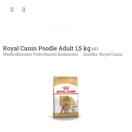
Přejít
NÁKU
na
obsah
KOŠÍK
Royal Canin Poodle Adult 1,5 kg
483
Průměrné
Neohodnoceno
Podrobnosti hodnocení
Značka:
Royal Canin
hodnocení
produktu
je
0,0
z
5
hvězdiček.