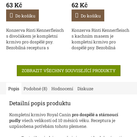
63 Kč
62 Kč
Do košíku
Do košíku
Konzerva Rinti Kennerfleisch
Konzerva Rinti Kennerfleisch
s divočákem je kompletní
s kachním masem je
krmivo pro dospělé psy.
kompletní krmivo pro
Bezobilná receptura s
dospělé psy. Bezobilná
vysokým obsahem masa a
receptura s vysokým
drobů (70%) a lahodnými
obsahem masa a drobů (70%)
kousky masa je obohacena
a lahodnými kousky masa je
ZOBRAZIT VŠECHNY SOUVISEJÍCÍ PRODUKTY
o...
obohacena o...
Popis
Podobné (8)
Hodnocení
Diskuze
Detailní popis produktu
Kompletní krmivo Royal Canin
pro dospělé a stárnoucí
pudly
všech velikostí od 10 měsíců věku. Receptura je
uzpůsobena potřebám tohoto plemene.