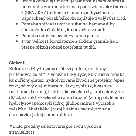
Brutnákový olej umocňuje jemnost kadeřavé srsti a
napomáhá zmírnění kožních podráždění díky Omega
3 (EPA / DHA) a Omega 6 mastným kyselinám.
Uzpůsobený obsah bílkovin zajišťuje trvalý růst srsti.
Pomáhá snižovat tvorbu zubního kamene díky
chelatačním činidlům, která vážou vápník.
Pomáhá udržovat svalový tonus pudla.
Tvar, velikost, konzistence a složení granule jsou
přesně přizpůsobené potřebám pudlů.
Složení:
Kukuřice, dehydrovaný drůbeží protein, rostlinný
proteinový izolát *, živočišné tuky, rýže, kukuřičná mouka,
kukuřičný gluten, hydrolyzované živočišné proteiny, řepné
řízky, sójový olej, minerální látky, rybí tuk, kvasnice,
rostlinná vláknina, frukto-oligosacharidy, brutnákový olej
(0,1%), extrakt ze zeleného čaje a hroznů (zdroj polyfenolů),
hydrolyzované korýši (zdroj glukosaminu), výtažek z
měsíčku lékařského (zdroj luteinu), hydrolyzovaná
chrupavka (zdroj chondroitinu).
* L.I.P.: proteiny selektované pro svou vysokou
stravitelnost.