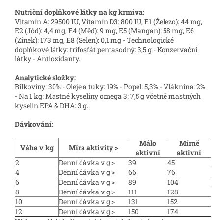
Nutriční doplňkové látky na kg krmiva:
Vitamín A: 29500 IU, Vitamín D3: 800 IU, E1 (Železo): 44 mg,
E2 (Jód): 4,4 mg, E4 (Měď): 9 mg, E5 (Mangan): 58 mg, E6
(Zinek): 173 mg, E8 (Selen): 0,1 mg - Technologické
doplňkové látky: trifosfát pentasodný: 3,5 g - Konzervační
látky - Antioxidanty.
Analytické složky:
Bílkoviny: 30% - Oleje a tuky: 19% - Popel: 5,3% - Vláknina: 2%
- Na 1 kg: Mastné kyseliny omega 3: 7,5 g včetně mastných
kyselin EPA & DHA: 3 g.
Dávkování:
Málo
Mírně
Váha v kg
Míra aktivity >
aktivní
aktivní
2
Denní dávka v g >
39
45
4
Denní dávka v g >
66
76
6
Denní dávka v g >
89
104
8
Denní dávka v g >
111
128
10
Denní dávka v g >
131
152
12
Denní dávka v g >
150
174