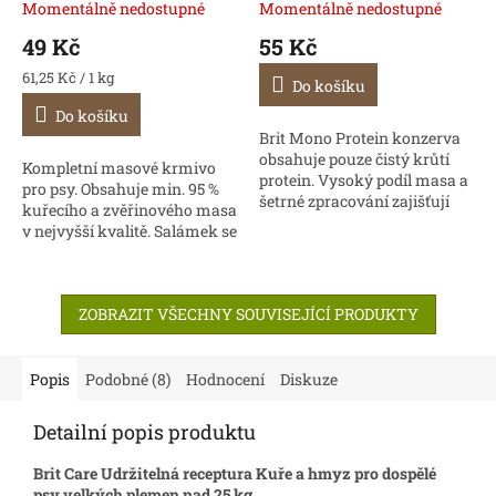
Momentálně nedostupné
Momentálně nedostupné
49 Kč
55 Kč
Měrná
61,25 Kč / 1 kg
Do košíku
cena:
Do košíku
Brit Mono Protein konzerva
obsahuje pouze čistý krůtí
Kompletní masové krmivo
protein. Vysoký podíl masa a
pro psy. Obsahuje min. 95 %
šetrné zpracování zajišťují
kuřecího a zvěřinového masa
vysokou chutnost a snadnou
v nejvyšší kvalitě. Salámek se
stravitelnost. Vhodné pro
snadno porcuje, je vhodný
psy s...
jako samostatné krmivo
nebo jako doplněk...
ZOBRAZIT VŠECHNY SOUVISEJÍCÍ PRODUKTY
Popis
Podobné (8)
Hodnocení
Diskuze
Detailní popis produktu
Brit Care Udržitelná receptura Kuře a hmyz pro dospělé
psy velkých plemen nad 25 kg