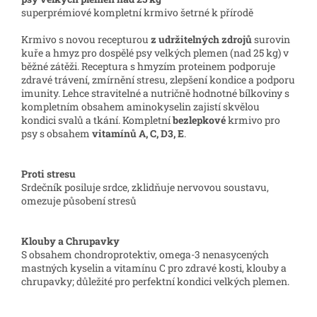
superprémiové kompletní krmivo šetrné k přírodě
Krmivo s novou recepturou
z udržitelných zdrojů
surovin
kuře a hmyz pro dospělé psy velkých plemen (nad 25 kg) v
běžné zátěži. Receptura s hmyzím proteinem podporuje
zdravé trávení, zmírnění stresu, zlepšení kondice a podporu
imunity. Lehce stravitelné a nutričně hodnotné bílkoviny s
kompletním obsahem aminokyselin zajistí skvělou
kondici svalů a tkání. Kompletní
bezlepkové
krmivo pro
psy s obsahem
vitamínů A, C, D3, E
.
Proti stresu
Srdečník posiluje srdce, zklidňuje nervovou soustavu,
omezuje působení stresů
Klouby a Chrupavky
S obsahem chondroprotektiv, omega-3 nenasycených
mastných kyselin a vitamínu C pro zdravé kosti, klouby a
chrupavky; důležité pro perfektní kondici velkých plemen.