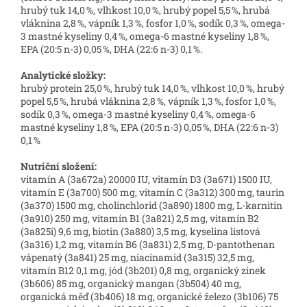
hrubý tuk 14,0 %, vlhkost 10,0 %, hrubý popel 5,5 %, hrubá
vláknina 2,8 %, vápník 1,3 %, fosfor 1,0 %, sodík 0,3 %, omega-
3 mastné kyseliny 0,4 %, omega-6 mastné kyseliny 1,8 %,
EPA (20:5 n-3) 0,05 %, DHA (22:6 n-3) 0,1 %.
Analytické složky:
hrubý protein 25,0 %, hrubý tuk 14,0 %, vlhkost 10,0 %, hrubý
popel 5,5 %, hrubá vláknina 2,8 %, vápník 1,3 %, fosfor 1,0 %,
sodík 0,3 %, omega-3 mastné kyseliny 0,4 %, omega-6
mastné kyseliny 1,8 %, EPA (20:5 n-3) 0,05 %, DHA (22:6 n-3)
0,1 %
Nutriční složení:
vitamín A (3a672a) 20000 IU, vitamín D3 (3a671) 1500 IU,
vitamín E (3a700) 500 mg, vitamín C (3a312) 300 mg, taurin
(3a370) 1500 mg, cholinchlorid (3a890) 1800 mg, L-karnitin
(3a910) 250 mg, vitamín B1 (3a821) 2,5 mg, vitamín B2
(3a825i) 9,6 mg, biotin (3a880) 3,5 mg, kyselina listová
(3a316) 1,2 mg, vitamín B6 (3a831) 2,5 mg, D-pantothenan
vápenatý (3a841) 25 mg, niacinamid (3a315) 32,5 mg,
vitamín B12 0,1 mg, jód (3b201) 0,8 mg, organický zinek
(3b606) 85 mg, organický mangan (3b504) 40 mg,
organická měď (3b406) 18 mg, organické železo (3b106) 75