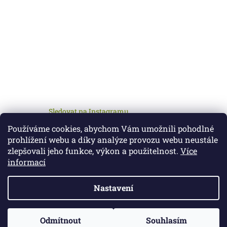
Sledovat na Instagramu
Používáme cookies, abychom Vám umožnili pohodlné
prohlížení webu a díky analýze provozu webu neustále
zlepšovali jeho funkce, výkon a použitelnost.
Více
informací
Nastavení
Vytvořil Shoptet
Odmítnout
Souhlasím
Copyright 2026
Petcz.cz
. Všechna práva vyhrazena.