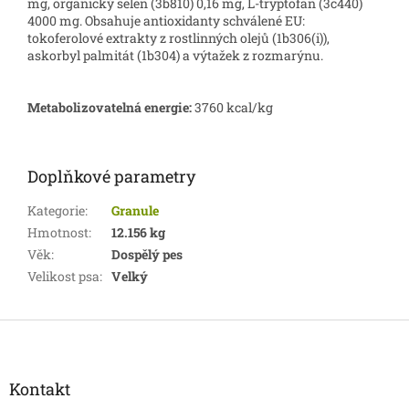
mg, organický selen (3b810) 0,16 mg, L-tryptofan (3c440)
4000 mg. Obsahuje antioxidanty schválené EU:
tokoferolové extrakty z rostlinných olejů (1b306(i)),
askorbyl palmitát (1b304) a výtažek z rozmarýnu.
Metabolizovatelná energie:
3760 kcal/kg
Doplňkové parametry
Kategorie
:
Granule
Hmotnost
:
12.156 kg
Věk
:
Dospělý pes
Velikost psa
:
Velký
Z
á
p
a
Kontakt