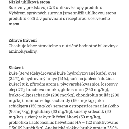
Nízká uhlíková stopa
Suroviny představují 2/3 uhlíkové stopy produktu.
Výběrem správných surovin jsme snížili uhlíkovou stopu
produktu o 35 % v porovnání s recepturou z červeného
masa.
Zdravé trávení
Obsahuje lehce stravitelné a nutričně hodnotné bílkoviny a
aminokyseliny.
Složení:
kuře (34 %) (dehydrované kuře, hydrolyzované kuře), oves
(34 %), dehydrovaný hmyz (14 %), sušená jablečná dužina,
kuřecí tuk, přírodní aroma, pivovarské kvasnice, lososový
olej (2 %), hrachová mouka, glukosamin (260 mg/kg),
frukto-oligosacharidy (200 mg/kg), chondroitin sulfát (200
mg/kg), mannan-oligosacharidy (150 mg/kg), juka
schidigera (150 mg/kg), semena ostropestřce mariánského
(90 mg/kg), β-glukany (50 mg/kg), sušený srdečník (50
mg/kg), sušený rakytník řešetlákový (50 mg/kg),
probiotika Lactobacillus helveticus HA – 122 inaktivováno
(15x109 buněk/kg). Analytické složky: hrubý protein 25,0 %,