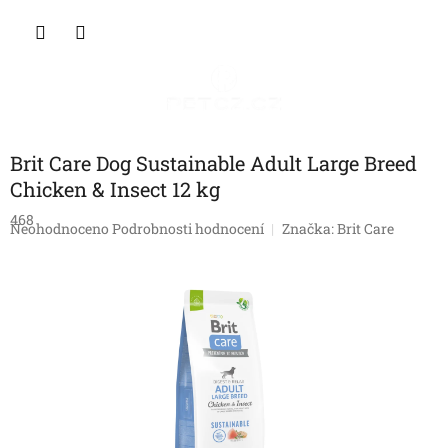
Přejít
NÁKU
na
obsah
KOŠÍK
Brit Care Dog Sustainable Adult Large Breed
Chicken & Insect 12 kg
468
Průměrné
Neohodnoceno
Podrobnosti hodnocení
Značka:
Brit Care
hodnocení
produktu
je
0,0
z
5
hvězdiček.