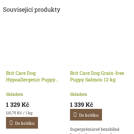
Související produkty
Brit Care Dog
Brit Care Dog Grain-free
Hypoallergenic Puppy
Puppy Salmon 12 kg
Lamb 12 kg
Skladem
Skladem
1 329 Kč
1 339 Kč
Měrná
110,75 Kč / 1 kg
Do košíku
cena:
Do košíku
Superprémiové bezobilné