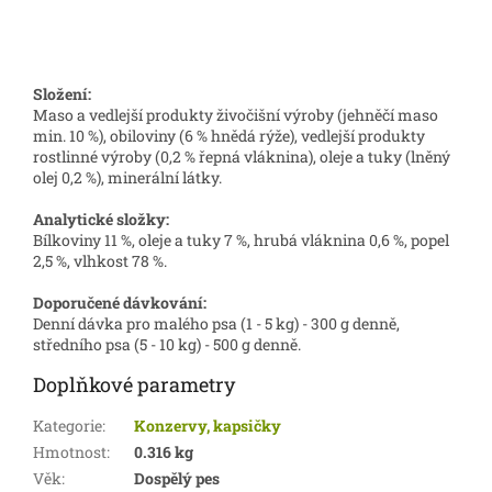
Složení:
Maso a vedlejší produkty živočišní výroby (jehněčí maso
min. 10 %), obiloviny (6 % hnědá rýže), vedlejší produkty
rostlinné výroby (0,2 % řepná vláknina), oleje a tuky (lněný
olej 0,2 %), minerální látky.
Analytické složky:
Bílkoviny 11 %, oleje a tuky 7 %, hrubá vláknina 0,6 %, popel
2,5 %, vlhkost 78 %.
Doporučené dávkování:
Denní dávka pro malého psa (1 - 5 kg) - 300 g denně,
středního psa (5 - 10 kg) - 500 g denně.
Doplňkové parametry
Kategorie
:
Konzervy, kapsičky
Hmotnost
:
0.316 kg
Věk
:
Dospělý pes