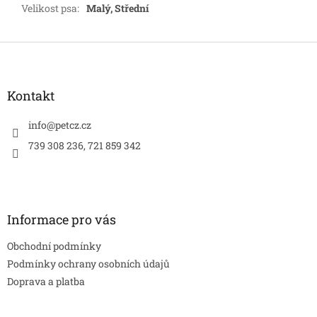
Velikost psa
:
Malý, Střední
Z
á
p
a
Kontakt
t
í
info
@
petcz.cz
739 308 236, 721 859 342
Informace pro vás
Obchodní podmínky
Podmínky ochrany osobních údajů
Doprava a platba