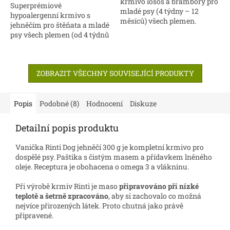
krmivo losos a brambory pro
Superprémiové
mladé psy (4 týdny – 12
hypoalergenní krmivo s
měsíců) všech plemen.
jehněčím pro štěňata a mladé
Krmivo je zaměřené na
psy všech plemen (od 4 týdnů
zdravý vývoj a podporu
do 12 měsíců)
imunity štěňat. Obsahuje...
ZOBRAZIT VŠECHNY SOUVISEJÍCÍ PRODUKTY
Popis
Podobné (8)
Hodnocení
Diskuze
Detailní popis produktu
Vanička Rinti Dog jehněčí 300 g je kompletní krmivo pro
dospělé psy. Paštika s čistým masem a přídavkem lněného
oleje. Receptura je obohacena o omega 3 a vlákninu.
Při výrobě krmiv Rinti je maso
připravováno při nízké
teplotě a šetrně zpracováno
, aby si zachovalo co možná
nejvíce přirozených látek. Proto chutná jako právě
připravené.