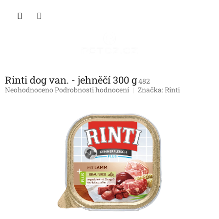
Přejít
NÁKU
na
obsah
KOŠÍK
Rinti dog van. - jehněčí 300 g
482
Průměrné
Neohodnoceno
Podrobnosti hodnocení
Značka:
Rinti
hodnocení
produktu
je
0,0
z
5
hvězdiček.