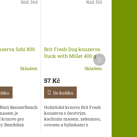
Kód:
364
Kód:
510
nzerva Sobí 800
Brit Fresh Dog konzerva
Duck with Millet 400 g
Další
produkt
Skladem
Skladem
57 Kč
ošíku
Do košíku
Rinti Kennerfleisch
Holistické krmivo Brit Fresh
masem je
konzerva s čerstvým
 krmivo pro
kachním masem, zeleninou,
y. Bezobilná
ovocem a bylinkami z
 s vysokým
lokálních zdrojů zajistí
masa a drobů
požitek pro každého