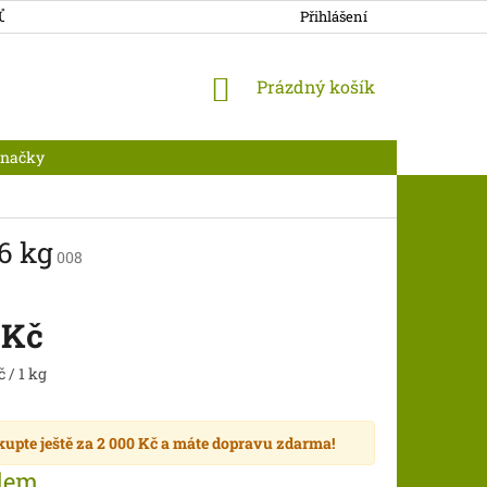
JŮ
DOPRAVA A PLATBA
Přihlášení
NÁKUPNÍ
Prázdný košík
KOŠÍK
Značky
6 kg
008
 Kč
 / 1 kg
kupte ještě za
2 000 Kč
a máte
dopravu zdarma
!
dem