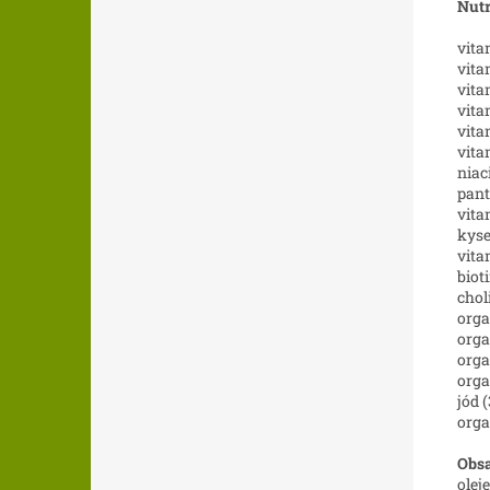
Nutr
vita
vita
vita
vita
vita
vita
niac
pant
vita
kyse
vita
biot
chol
orga
orga
orga
orga
jód 
orga
Obsa
olej