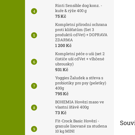
n
Rinti Sensible dog konz. -
e
kuře & rýže 400 g
l
75 Kč
Kompletní přírodní ochrana
proti klíšťatům (Set 3
produktů cdVet) + DOPRAVA
ZDARMA
1 200 Kč
Kompletní péče o uši (set 2
čističe uší cdVet + vlhčené
ubrousky)
931 Kč
Yoggies Žaludek a střeva s
probiotiky pro psy (peletky)
400g
795 Kč
BOHEMIA Hovězí maso ve
vlastní šťávě 400g
73 Kč
Fit-Crock Basic Hovězí -
Souvi
granule lisované za studena
10 kg MINI