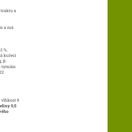
 traktu a
um a má
1 %,
ná kuřecí
, β-
a tymián
22
, vlhkost 9
liny 0,5
ového