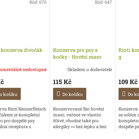
Kód:
670
Kód:
647
i konzerva divočák
Konzerva pro psy a
Rinti ko
kočky - Hovězí maso
g
(Bio)
omentálně nedostupné
Skladem u dodavatele
Kč
115 Kč
109 Kč
o košíku
Do košíku
Do k
rva Rinti Kennerfleisch
Konzervované Bio hovězí
Konzerva 
očákem je kompletní
maso, vařené ve vlastní
se sobím 
o pro dospělé psy.
šťávě, vhodné také pro
kompletní
lná receptura s
alergiky >> bez lepku a bez
dospělé ps
kým obsahem masa a
laktózy.
receptura
 (70%) a lahodnými
obsahem 