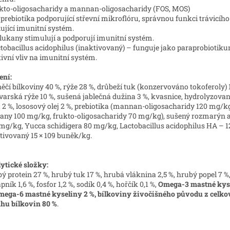
ukto-oligosacharidy a mannan-oligosacharidy (FOS, MOS)
 prebiotika podporující střevní mikroflóru, správnou funkci trávicího
lující imunitní systém.
glukany stimulují a podporují imunitní systém.
ctobacillus acidophilus (inaktivovaný) – funguje jako paraprobiotik
tivní vliv na imunitní systém.
ení:
ěčí bílkoviny 40 %, rýže 28 %, drůbeží tuk (konzervováno tokoferoly) 1
varská rýže 10 %, sušená jablečná dužina 3 %, kvasnice, hydrolyzova
a 2 %, lososový olej 2 %, prebiotika (mannan-oligosacharidy 120 mg/kg
any 100 mg/kg, frukto-oligosacharidy 70 mg/kg), sušený rozmarýn 
mg/kg, Yucca schidigera 80 mg/kg, Lactobacillus acidophilus HA – 1
tivovaný 15 × 109 buněk/kg.
ytické složky:
ý protein 27 %, hrubý tuk 17 %, hrubá vláknina 2,5 %, hrubý popel 7 %
pník 1,6 %, fosfor 1,2 %, sodík 0,4 %, hořčík 0,1 %,
Omega-3 mastné kyse
mega-6 mastné kyseliny 2 %, bílkoviny živočišného původu z celk
hu bílkovin 80 %
.