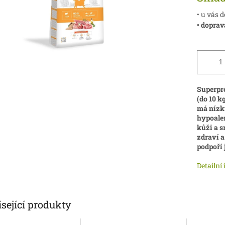
• u vás 
• doprav
Superpr
(do 10 k
má nízký
hypoale
kůži a s
zdraví a
podpoří 
Detailní
sející produkty