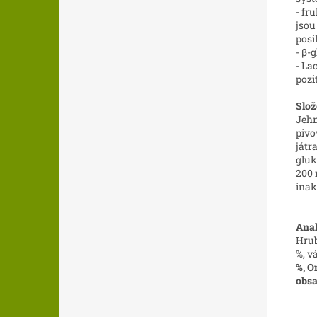
- fr
jsou
posi
- β-
- La
pozi
Slož
Jehn
pivo
játr
gluk
200 
inak
Anal
Hrub
%, vá
%, O
obsa