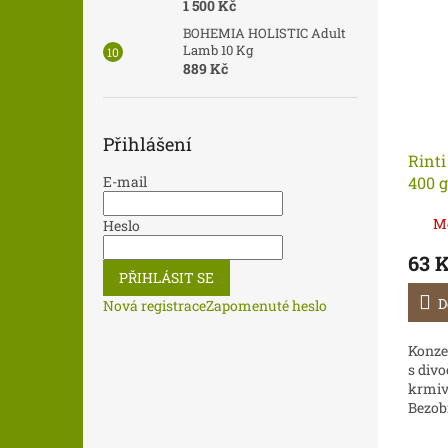
1 500 Kč
BOHEMIA HOLISTIC Adult
Lamb 10 Kg
889 Kč
Přihlášení
Rint
400 g
E-mail
M
Heslo
63 
PŘIHLÁSIT SE
D
Nová registrace
Zapomenuté heslo
Konze
s div
krmiv
Bezobi
vyso
drobů