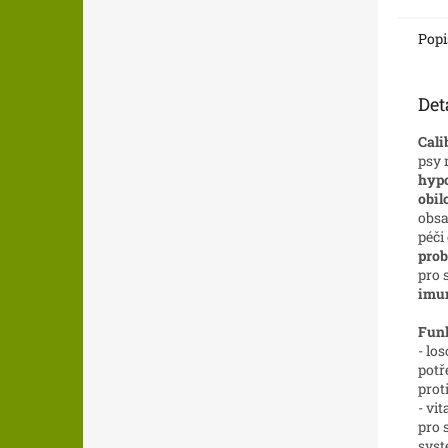
kousk
o...
Popi
Det
Cali
psy 
hypo
obil
obsa
péči
prob
pro 
imu
Funk
- lo
potř
prot
- vi
pro 
sys