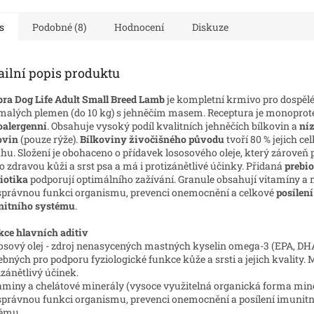
y masa je obohacena
(70%) a l
masa je ob
s
Podobné (8)
Hodnocení
Diskuze
ailní popis produktu
bra Dog Life Adult Small Breed Lamb
je kompletní krmivo pro dospěl
malých plemen (do 10 kg) s jehněčím masem. Receptura je monoprot
alergenní
. Obsahuje vysoký podíl kvalitních jehněčích bílkovin a
ní
ovin
(pouze rýže).
Bílkoviny živočišného původu
tvoří 80 % jejich c
hu. Složení je obohaceno o přídavek lososového oleje, který zárove
 o zdravou kůži a srst psa a má i protizánětlivé účinky.
Přidaná
prebio
iotika
podporují optimálního zažívání. Granule obsahují vitamíny a 
správnou funkci organismu, prevenci onemocnění a celkové
posílení
nitního systému
.
ce hlavních aditiv
sosový olej - zdroj nenasycených mastných kyselin omega-3 (EPA, DH
ebných pro podporu fyziologické funkce kůže a srsti a jejich kvality. 
izánětlivý účinek.
taminy a chelátové minerály (vysoce využitelná organická forma min
správnou funkci organismu, prevenci onemocnění a posílení imunit
tému.