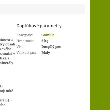
ahodnými kousky
gurmána.
ohacena o...
Doplňkové parametry
é
Kategorie
:
Granule
einová a
Hmotnost
:
6 kg
zký obsah
Věk
:
Dospělý pes
elkového
Velikost psa
:
Malý
ň pomáhá v
tika a
minerály
A)
Mají také
erálů) –
ního