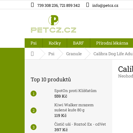
Přejít
739 308 236, 721 859 342
info@petcz.cz
na
obsah
Psi
Kočky
BARF
Přírodní lékárna
Domů
Psi
Granule
Calibra Dog Life Ad
P
Cali
o
s
Průměr
Neohod
Top 10 produktů
t
hodnoc
produk
r
SpotOn proti Klíšťatům
je
a
559 Kč
0,0
n
z
Kiwi Walker mrazem
n
5
sušené kuře 80 g
í
hvězdič
119 Kč
p
Čistič uší - Roztoč Ex - cdVet
a
397 Kč