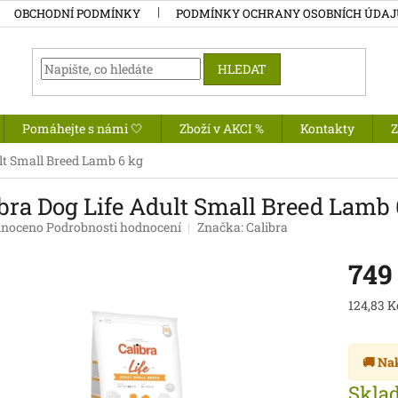
OBCHODNÍ PODMÍNKY
PODMÍNKY OCHRANY OSOBNÍCH ÚDA
HLEDAT
Pomáhejte s námi 🤍
Zboží v AKCI %
Kontakty
ult Small Breed Lamb 6 kg
bra Dog Life Adult Small Breed Lamb 
né
noceno
Podrobnosti hodnocení
Značka:
Calibra
ení
tu
749
Měrná
124,83 Kč
cena:
ek.
🚚 Na
Skla