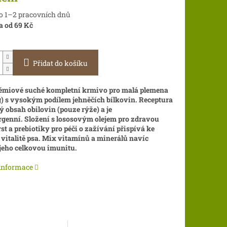
do 1–2 pracovních dnů
a od 69 Kč
Přidat do košíku
émiové suché kompletní krmivo pro malá plemena
g) s vysokým podílem jehněčích bílkovin.
Receptura
 obsah obilovin (pouze rýže) a je
rgenní.
Složení s lososovým olejem pro zdravou
rst a prebiotiky pro péči o zažívání přispívá ke
 vitalitě psa. Mix vitamínů a minerálů navíc
jeho celkovou imunitu.
 informace