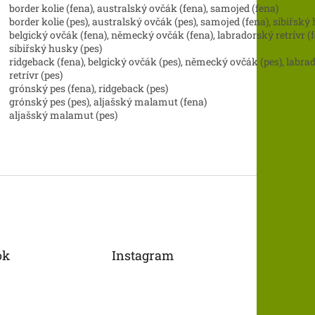
border kolie (fena), australský ovčák (fena), samojed (fena)
border kolie (pes), australský ovčák (pes), samojed (fena), sibiřský
belgický ovčák (fena), německý ovčák (fena), labradorský retrívr (f
sibiřský husky (pes)
ridgeback (fena), belgický ovčák (pes), německý ovčák (pes), labra
retrívr (pes)
grónský pes (fena), ridgeback (pes)
grónský pes (pes), aljašský malamut (fena)
aljašský malamut (pes)
ok
Instagram