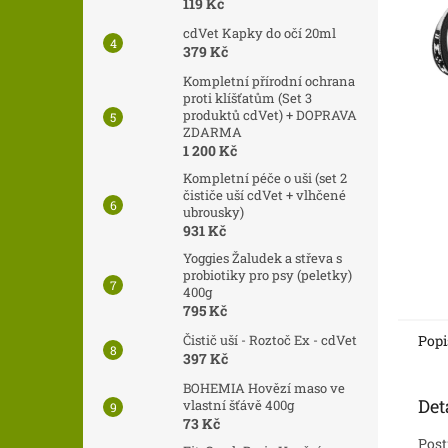
n
119 Kč
e
cdVet Kapky do očí 20ml
l
379 Kč
Kompletní přírodní ochrana
proti klíšťatům (Set 3
produktů cdVet) + DOPRAVA
ZDARMA
1 200 Kč
Kompletní péče o uši (set 2
čističe uší cdVet + vlhčené
ubrousky)
931 Kč
Yoggies Žaludek a střeva s
probiotiky pro psy (peletky)
400g
795 Kč
Čistič uší - Roztoč Ex - cdVet
Popi
397 Kč
BOHEMIA Hovězí maso ve
Det
vlastní šťávě 400g
73 Kč
Post