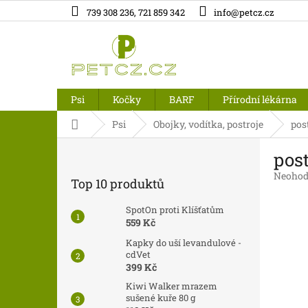
Přejít
739 308 236, 721 859 342
info@petcz.cz
na
obsah
Psi
Kočky
BARF
Přírodní lékárna
Domů
Psi
Obojky, vodítka, postroje
pos
P
post
o
s
Průměr
Neohod
Top 10 produktů
t
hodnoc
produk
r
SpotOn proti Klíšťatům
je
a
559 Kč
0,0
n
z
Kapky do uší levandulové -
n
5
cdVet
í
hvězdič
399 Kč
p
Kiwi Walker mrazem
a
sušené kuře 80 g