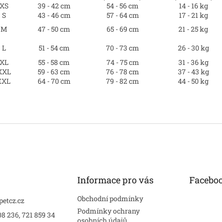
XS
39 - 42 cm
54 - 56 cm
14 - 16 kg
S
43 - 46 cm
57 - 64 cm
17 - 21 kg
M
47 - 50 cm
65 - 69 cm
21 - 25 kg
L
51 - 54 cm
70 - 73 cm
26 - 30 kg
XL
55 - 58 cm
74 - 75 cm
31 - 36 kg
XXL
59 - 63 cm
76 - 78 cm
37 - 43 kg
EXL
64 - 70 cm
79 - 82 cm
44 - 50 kg
Informace pro vás
Facebo
Obchodní podmínky
petcz.cz
Podmínky ochrany
8 236, 721 859 34
osobních údajů