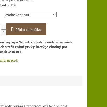
a od 69 Kč
Přidat do košíku
ostroj typu X-back v atraktivních barevných
ch s reflexními prvky, který je vhodný pro
ě aktivní psy.
 informace
řní polstrování a propracovaná technologie