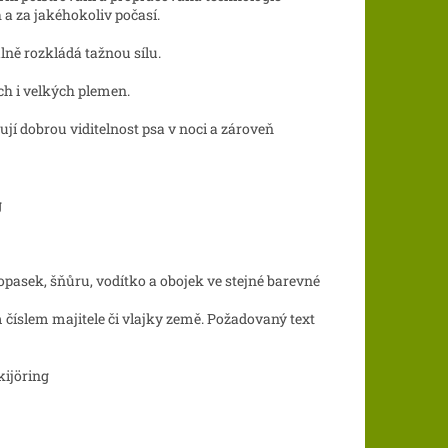
a za jakéhokoliv počasí.
lně rozkládá tažnou sílu.
ch i velkých plemen.
jí dobrou viditelnost psa v noci a zároveň
g
opasek, šňůru, vodítko a obojek ve stejné barevné
číslem majitele či vlajky země. Požadovaný text
kijöring