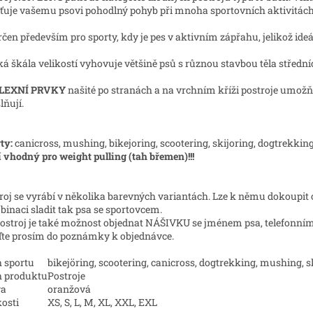
šťuje vašemu psovi pohodlný pohyb při mnoha sportovních aktivitách 
rčen především pro sporty, kdy je pes v aktivním zápřahu, jelikož ideá
ká škála velikostí vyhovuje většině psů s různou stavbou těla střední
LEXNÍ PRVKY
našité po stranách a na vrchním kříži postroje umožňu
lňují.
ty:
canicross, mushing, bikejoring, scootering, skijoring, dogtrekkin
 vhodný pro weight pulling (tah břemen)!!!
roj se vyrábí v několika barevných variantách. Lze k němu dokoupit 
inaci sladit tak psa se sportovcem.
ostroj je také možnost objednat NÁŠIVKU se jménem psa, telefonním 
te prosím do poznámky k objednávce.
 sportu
bikejöring, scootering, canicross, dogtrekking, mushing, s
h produktu
Postroje
va
oranžová
kosti
XS, S, L, M, XL, XXL, EXL