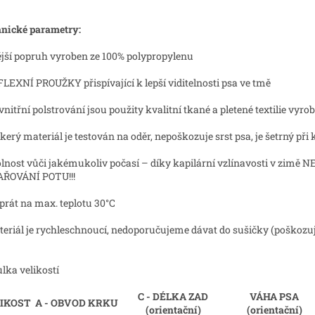
nické parametry:
ější popruh vyroben ze 100% polypropylenu
FLEXNÍ PROUŽKY přispívající k lepší viditelnosti psa ve tmě
 vnitřní polstrování jsou použity kvalitní tkané a pletené textilie vy
škerý materiál je testován na oděr, nepoškozuje srst psa, je šetrný p
olnost vůči jakémukoliv počasí – díky kapilární vzlínavosti v zimě 
AŘOVÁNÍ POTU!!!
e prát na max. teplotu 30°C
teriál je rychleschnoucí, nedoporučujeme dávat do sušičky (poškozuj
lka velikostí
C - DÉLKA ZAD
VÁHA PSA
IKOST
A - OBVOD KRKU
(orientační)
(orientační)