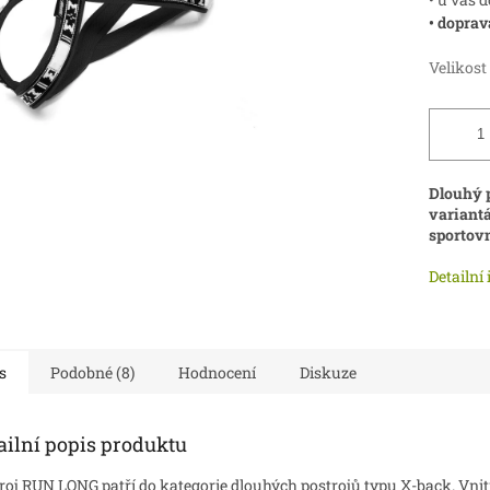
• doprav
Velikost
Dlouhý p
variantá
sportovn
Detailní
s
Podobné (8)
Hodnocení
Diskuze
ailní popis produktu
roj RUN LONG patří do kategorie dlouhých postrojů typu X-back. Vnit