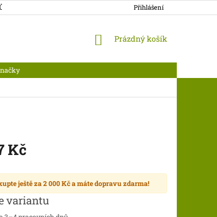
JŮ
DOPRAVA A PLATBA
Přihlášení
NÁKUPNÍ
Prázdný košík
KOŠÍK
Značky
7 Kč
kupte ještě za
2 000 Kč
a máte
dopravu zdarma
!
e variantu
do 3–4 pracovních dnů