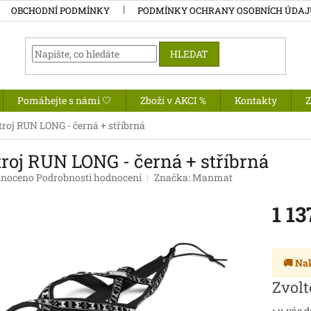
OBCHODNÍ PODMÍNKY
PODMÍNKY OCHRANY OSOBNÍCH ÚDA
HLEDAT
Pomáhejte s námi 🤍
Zboží v AKCI %
Kontakty
troj RUN LONG - černá + stříbrná
roj RUN LONG - černá + stříbrná
né
noceno
Podrobnosti hodnocení
Značka:
Manmat
ení
tu
1 13
Měrná
cena:
🚚 Na
ek.
Zvolt
• u vás 