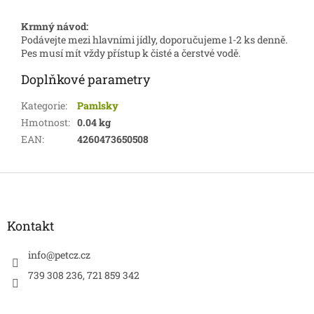
Krmný návod:
Podávejte mezi hlavními jídly, doporučujeme 1-2 ks denně.
Pes musí mít vždy přístup k čisté a čerstvé vodě.
Doplňkové parametry
Kategorie
:
Pamlsky
Hmotnost
:
0.04 kg
EAN
:
4260473650508
Z
á
p
a
Kontakt
t
í
info
@
petcz.cz
739 308 236, 721 859 342