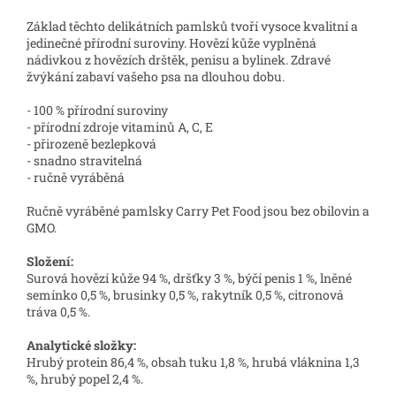
Základ těchto delikátních pamlsků tvoří vysoce kvalitní a
jedinečné přírodní suroviny. Hovězí kůže vyplněná
nádivkou z hovězích drštěk, penisu a bylinek. Zdravé
žvýkání zabaví vašeho psa na dlouhou dobu.
- 100 % přírodní suroviny
- přírodní zdroje vitaminů A, C, E
- přirozeně bezlepková
- snadno stravitelná
- ručně vyráběná
Ručně vyráběné pamlsky Carry Pet Food jsou bez obilovin a
GMO.
Složení:
Surová hovězí kůže 94 %, dršťky 3 %, býčí penis 1 %, lněné
semínko 0,5 %, brusinky 0,5 %, rakytník 0,5 %, citronová
tráva 0,5 %.
Analytické složky:
Hrubý protein 86,4 %, obsah tuku 1,8 %, hrubá vláknina 1,3
%, hrubý popel 2,4 %.