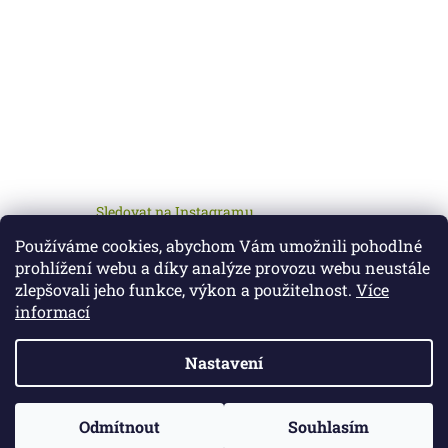
Sledovat na Instagramu
Používáme cookies, abychom Vám umožnili pohodlné
prohlížení webu a díky analýze provozu webu neustále
zlepšovali jeho funkce, výkon a použitelnost.
Více
informací
Nastavení
Vytvořil Shoptet
Odmítnout
Souhlasím
Copyright 2026
Petcz.cz
. Všechna práva vyhrazena.