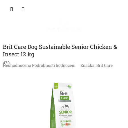
Přejít
NÁKU
na
obsah
KOŠÍK
Brit Care Dog Sustainable Senior Chicken &
Insect 12 kg
470
Průměrné
Neohodnoceno
Podrobnosti hodnocení
Značka:
Brit Care
hodnocení
produktu
je
0,0
z
5
hvězdiček.