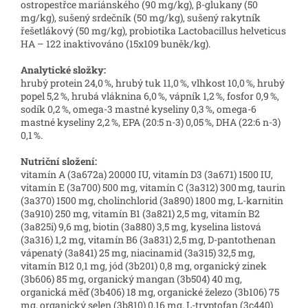
ostropestřce mariánského (90 mg/kg), β-glukany (50
mg/kg), sušený srdečník (50 mg/kg), sušený rakytník
řešetlákový (50 mg/kg), probiotika Lactobacillus helveticus
HA – 122 inaktivováno (15x109 buněk/kg).
Analytické složky:
hrubý protein 24,0 %, hrubý tuk 11,0 %, vlhkost 10,0 %, hrubý
popel 5,2 %, hrubá vláknina 6,0 %, vápník 1,2 %, fosfor 0,9 %,
sodík 0,2 %, omega-3 mastné kyseliny 0,3 %, omega-6
mastné kyseliny 2,2 %, EPA (20:5 n-3) 0,05 %, DHA (22:6 n-3)
0,1 %.
Nutriční složení:
vitamín A (3a672a) 20000 IU, vitamín D3 (3a671) 1500 IU,
vitamín E (3a700) 500 mg, vitamín C (3a312) 300 mg, taurin
(3a370) 1500 mg, cholinchlorid (3a890) 1800 mg, L-karnitin
(3a910) 250 mg, vitamín B1 (3a821) 2,5 mg, vitamín B2
(3a825i) 9,6 mg, biotin (3a880) 3,5 mg, kyselina listová
(3a316) 1,2 mg, vitamín B6 (3a831) 2,5 mg, D-pantothenan
vápenatý (3a841) 25 mg, niacinamid (3a315) 32,5 mg,
vitamín B12 0,1 mg, jód (3b201) 0,8 mg, organický zinek
(3b606) 85 mg, organický mangan (3b504) 40 mg,
organická měď (3b406) 18 mg, organické železo (3b106) 75
mg, organický selen (3b810) 0,16 mg, L-tryptofan (3c440)