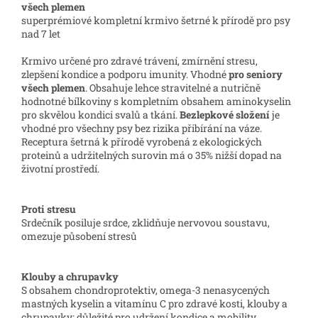
všech plemen
superprémiové kompletní krmivo šetrné k přírodě pro psy
nad 7 let
Krmivo určené pro zdravé trávení, zmírnění stresu,
zlepšení kondice a podporu imunity. Vhodné
pro seniory
všech plemen
. Obsahuje lehce stravitelné a nutričně
hodnotné bílkoviny s kompletním obsahem aminokyselin
pro skvělou kondici svalů a tkání.
Bezlepkové složení
je
vhodné pro všechny psy bez rizika přibírání na váze.
Receptura šetrná k přírodě vyrobená z ekologických
proteinů a udržitelných surovin má o 35% nižší dopad na
životní prostředí.
Proti stresu
Srdečník posiluje srdce, zklidňuje nervovou soustavu,
omezuje působení stresů
Klouby a chrupavky
S obsahem chondroprotektiv, omega-3 nenasycených
mastných kyselin a vitamínu C pro zdravé kosti, klouby a
chrupavky; důležité pro udržení kondice a mobility