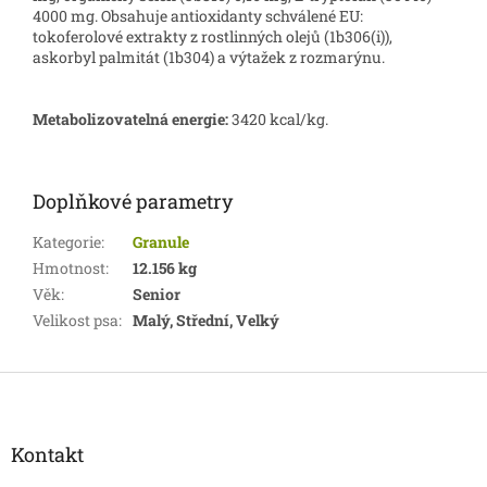
4000 mg. Obsahuje antioxidanty schválené EU:
tokoferolové extrakty z rostlinných olejů (1b306(i)),
askorbyl palmitát (1b304) a výtažek z rozmarýnu.
Metabolizovatelná energie:
3420 kcal/kg.
Doplňkové parametry
Kategorie
:
Granule
Hmotnost
:
12.156 kg
Věk
:
Senior
Velikost psa
:
Malý, Střední, Velký
Z
á
p
a
Kontakt
t