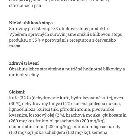
stárnoucích psů.
Nízká uhlíková stopa
Suroviny představují 2/3 uhlíkové stopy produktu.
Výběrem správných surovin jsme snížili uhlíkovou stopu
produktu o 35 % v porovnání s recepturou z červeného
masa.
Zdravé trávení
Obsahuje lehce stravitelné a nutričně hodnotné bílkoviny a
aminokyseliny.
Složení:
kuře (32 %) (dehydrované kuře, hydrolyzované kuře), oves
(30 %), dehydrovaný hmyz (14 %), sušená jablečná dužina,
lignocelulóza, kuřecí tuk, přírodní aroma, pivovarské
kvasnice, lososový olej (2 %), hrachová mouka, glukosamin
(260 mg/kg), frukto-oligosacharidy (200 mg/kg),
chondroitin sulfát (200 mg/kg), mannan-oligosacharidy
(150 mg/kg), juka schidigera (150 mg/kg), semena