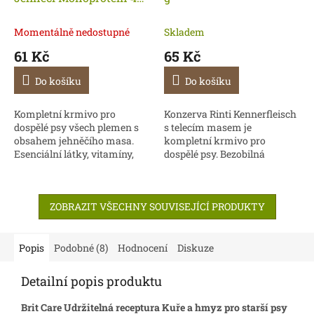
g
Momentálně nedostupné
Skladem
61 Kč
65 Kč
Do košíku
Do košíku
Kompletní krmivo pro
Konzerva Rinti Kennerfleisch
dospělé psy všech plemen s
s telecím masem je
obsahem jehněčího masa.
kompletní krmivo pro
Esenciální látky, vitamíny,
dospělé psy. Bezobilná
minerály a další výživné
receptura s vysokým
látky vytvářejí vyváženou,
obsahem masa a drobů (70%)
komplexní stravu. Zdrojem...
a lahodnými kousky masa je
ZOBRAZIT VŠECHNY SOUVISEJÍCÍ PRODUKTY
obohacena o...
Popis
Podobné (8)
Hodnocení
Diskuze
Detailní popis produktu
Brit Care Udržitelná receptura Kuře a hmyz pro starší psy