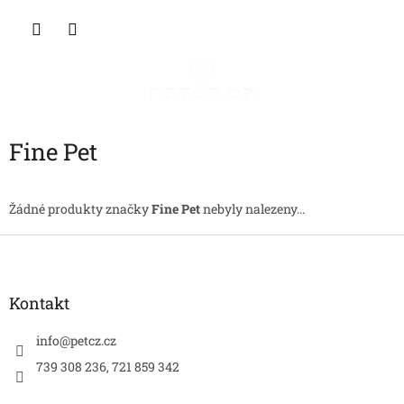
Přejít
NÁKU
na
obsah
KOŠÍK
Fine Pet
Žádné produkty značky
Fine Pet
nebyly nalezeny...
Z
á
p
a
Kontakt
t
í
info
@
petcz.cz
739 308 236, 721 859 342