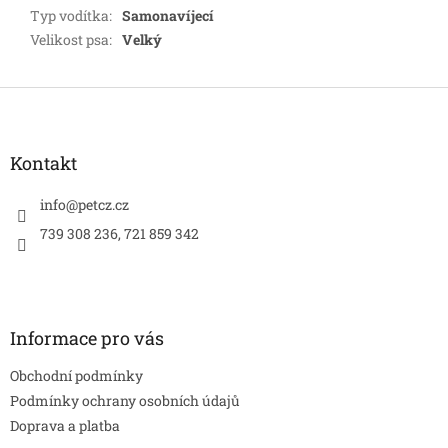
Typ vodítka
:
Samonavíjecí
Velikost psa
:
Velký
Z
á
p
a
Kontakt
t
í
info
@
petcz.cz
739 308 236, 721 859 342
Informace pro vás
Obchodní podmínky
Podmínky ochrany osobních údajů
Doprava a platba