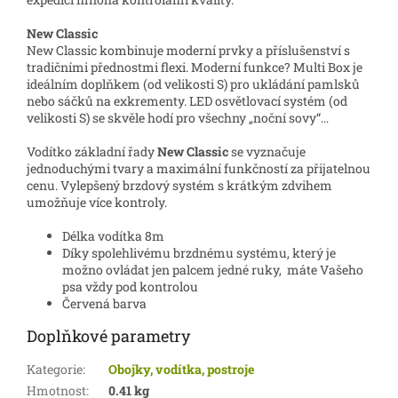
New Classic
New Classic kombinuje moderní prvky a příslušenství s
tradičními přednostmi flexi. Moderní funkce? Multi Box je
ideálním doplňkem (od velikosti S) pro ukládání pamlsků
nebo sáčků na exkrementy. LED osvětlovací systém (od
velikosti S) se skvěle hodí pro všechny „noční sovy“…
Vodítko základní řady
New Classic
se vyznačuje
jednoduchými tvary a maximální funkčností za přijatelnou
cenu. Vylepšený brzdový systém s krátkým zdvihem
umožňuje více kontroly.
Délka vodítka 8m
Díky spolehlivému brzdnému systému, který je
možno ovládat jen palcem jedné ruky, máte Vašeho
psa vždy pod kontrolou
Červená barva
Doplňkové parametry
Kategorie
:
Obojky, vodítka, postroje
Hmotnost
:
0.41 kg