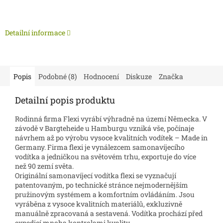
Detailní informace
Popis
Podobné (8)
Hodnocení
Diskuze
Značka
Detailní popis produktu
Rodinná firma Flexi vyrábí výhradně na území Německa. V
závodě v Bargteheide u Hamburgu vzniká vše, počínaje
návrhem až po výrobu vysoce kvalitních vodítek – Made in
Germany. Firma flexi je vynálezcem samonavíjecího
vodítka a jedničkou na světovém trhu, exportuje do více
než 90 zemí světa.
Originální samonavíjecí vodítka flexi se vyznačují
patentovaným, po technické stránce nejmodernějším
pružinovým systémem a komfortním ovládáním. Jsou
vyráběna z vysoce kvalitních materiálů, exkluzivně
manuálně zpracovaná a sestavená. Vodítka prochází před
expedicí mnoha kontrolami kvality.