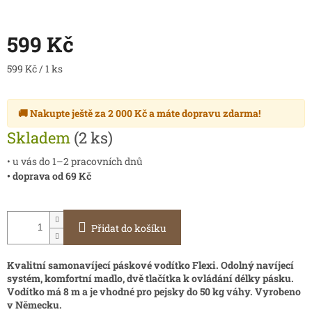
599 Kč
Měrná
599 Kč / 1 ks
cena:
🚚 Nakupte ještě za
2 000 Kč
a máte
dopravu zdarma
!
Skladem
(2 ks)
• u vás do 1–2 pracovních dnů
• doprava od 69 Kč
Přidat do košíku
Kvalitní samonavíjecí páskové vodítko Flexi. Odolný navíjecí
systém, komfortní madlo, dvě tlačítka k ovládání délky pásku.
Vodítko má 8 m a je vhodné pro pejsky do 50 kg váhy. Vyrobeno
v Německu.