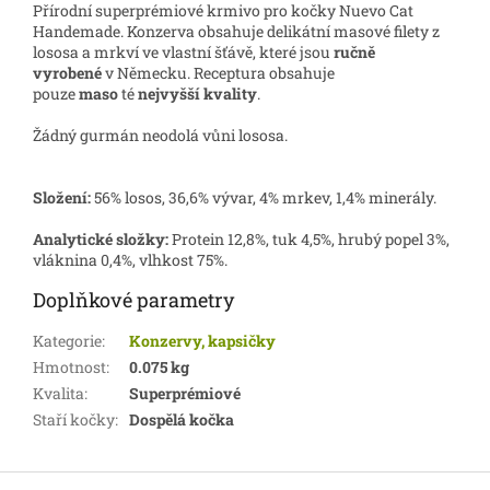
Přírodní superprémiové krmivo pro kočky Nuevo Cat
Handemade. Konzerva obsahuje
delikátní masové filety z
lososa a mrkví ve vlastní šťávě
, které
jsou
ručně
vyrobené
v Německu.
Receptura obsahuje
pouze
maso
té
nejvyšší kvality
.
Žádný gurmán neodolá vůni lososa.
Složení:
56% losos, 36,6% vývar, 4% mrkev, 1,4% minerály.
Analytické složky:
Protein 12,8%, tuk 4,5%, hrubý popel 3%,
vláknina 0,4%, vlhkost 75%.
Doplňkové parametry
Kategorie
:
Konzervy, kapsičky
Hmotnost
:
0.075 kg
Kvalita
:
Superprémiové
Staří kočky
:
Dospělá kočka
Z