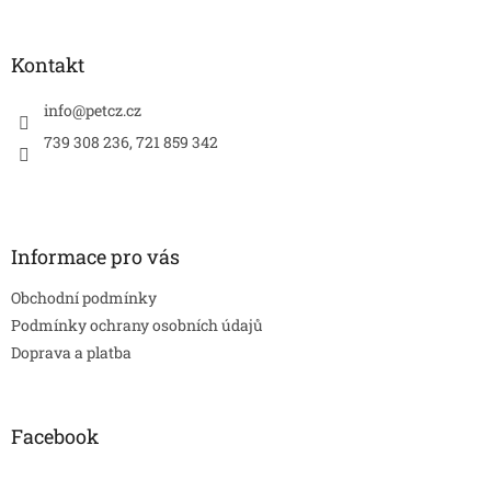
á
p
a
Kontakt
t
í
info
@
petcz.cz
739 308 236, 721 859 342
Informace pro vás
Obchodní podmínky
Podmínky ochrany osobních údajů
Doprava a platba
Facebook