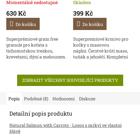
1,5 kg
Momentálně nedostupné
Skladem
630 Kč
399 Kč
Do košíku
Do košíku
Superprémiové grain free
Superpremiové krmivo pro
granule pro koťata s
kočky s masovou
tichomořskou treskou,
náplní. Čerstvé krůtí maso,
krevetami, dýní a melounem.
tuňák a jehněčí. Kompletní
krmivo pro dospělé kočky
kastrované a se sklonem k
nadváze.
ZOBRAZIT VŠECHNY SOUVISEJÍCÍ PRODUKTY
Popis
Podobné (8)
Hodnocení
Diskuze
Detailní popis produktu
Natural Salmon with Carrots -
Losos s mrkví ve vlastní
šťávě