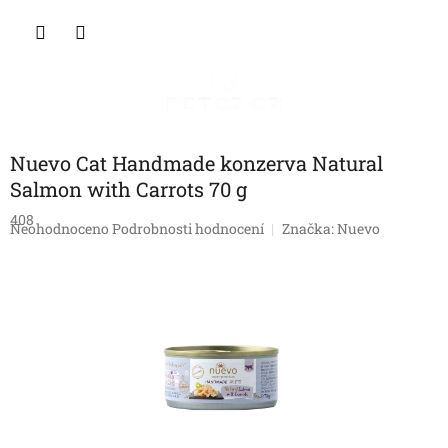
Přejít
NÁKU
na
obsah
KOŠÍK
Nuevo Cat Handmade konzerva Natural
Salmon with Carrots 70 g
408
Průměrné
Neohodnoceno
Podrobnosti hodnocení
Značka:
Nuevo
hodnocení
produktu
je
0,0
z
5
hvězdiček.