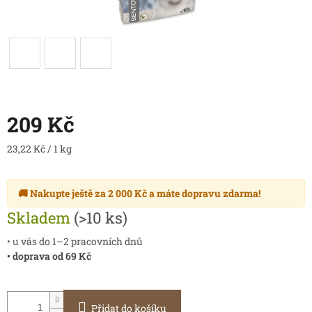
209 Kč
Měrná
23,22 Kč / 1 kg
cena:
🚚 Nakupte ještě za
2 000 Kč
a máte
dopravu zdarma
!
Skladem
(>10 ks)
• u vás do 1–2 pracovních dnů
• doprava od 69 Kč
Přidat do košíku