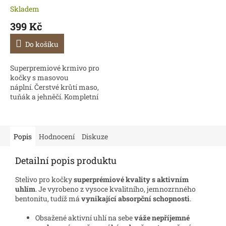
Skladem
399 Kč
Do košíku
Superpremiové krmivo pro
kočky s masovou
náplní. Čerstvé krůtí maso,
tuňák a jehněčí. Kompletní
krmivo pro dospělé kočky
kastrované a se sklonem k
nadváze.
Popis
Hodnocení
Diskuze
Detailní popis produktu
Stelivo pro kočky
superprémiové kvality s aktivním
uhlím
. Je vyrobeno z vysoce kvalitního, jemnozrnného
bentonitu, tudíž má
vynikající absorpční schopnosti
.
Obsažené aktivní uhlí na sebe
váže nepříjemné