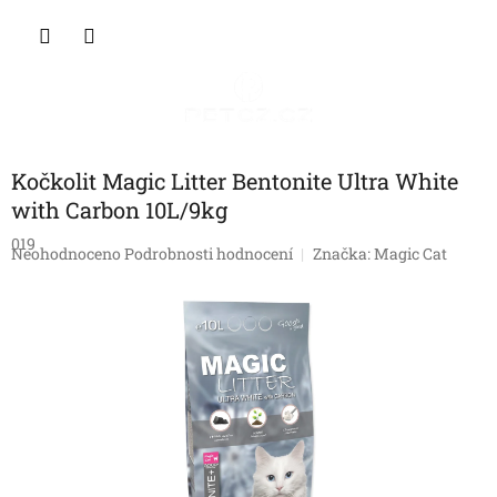
Přejít
NÁKU
na
obsah
KOŠÍK
Kočkolit Magic Litter Bentonite Ultra White
with Carbon 10L/9kg
019
Průměrné
Neohodnoceno
Podrobnosti hodnocení
Značka:
Magic Cat
hodnocení
produktu
je
0,0
z
5
hvězdiček.