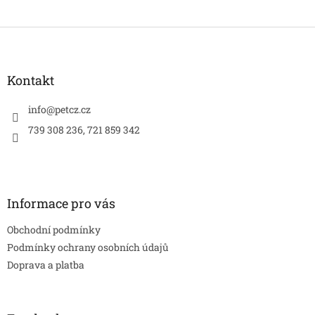
Z
á
p
a
Kontakt
t
í
info
@
petcz.cz
739 308 236, 721 859 342
Informace pro vás
Obchodní podmínky
Podmínky ochrany osobních údajů
Doprava a platba