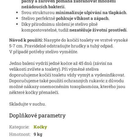
pachy a zároveň pomáhá zabraňovat množení
nežádoucích bakterií
.
Svou strukturou
minimalizuje ulpívání na tlapkách
.
Stelivo perfektně
pohlcuje vlhkost a zápach
.
Díky přírodnímu složení je stelivo plně
kompostovatelné, tudíž
nezatěžuje životní prostředí
.
Návod k použití:
Nasypte do kočičí toalety ve vrstvě vysoké
5-7 cm. Pravidelně odstraňujte hrudky a tuhý odpad.
V případě potřeby stelivo vyměňte.
Jedno balení vydrží jedné kočce až 45 dnů (závisí na
velikosti zvířete a toalety). Při výměně steliva
doporučujeme kočičí toaletu vždy vymýt a vydesinfikovat.
Doporučujeme také použití ochranných rukavic z důvodu
možné nákazy onemocněním toxoplasmóza, kterého jsou
některé kočky přenašeči.
Skladujte v suchu.
Doplňkové parametry
Kategorie
:
Kočky
Hmotnost
:
9 kg