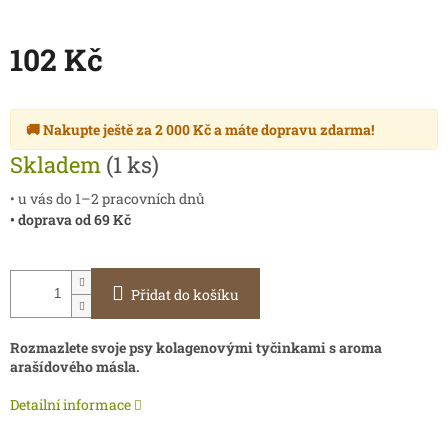
102 Kč
Měrná
cena:
🚚 Nakupte ještě za
2 000 Kč
a máte
dopravu zdarma
!
Skladem
(1 ks)
• u vás do 1–2 pracovních dnů
• doprava od 69 Kč
Přidat do košíku
Rozmazlete svoje psy kolagenovými tyčinkami s aroma
arašídového másla.
Detailní informace