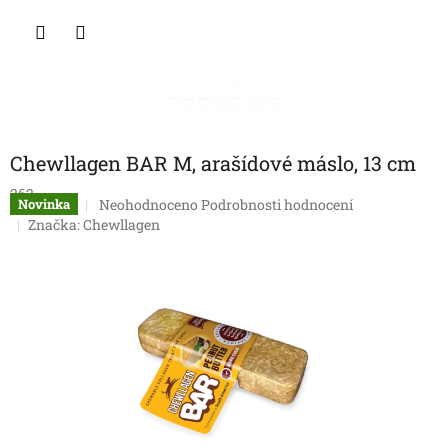
Přejít
NÁKU
na
obsah
KOŠÍK
Chewllagen BAR M, arašídové máslo, 13 cm
262
Průměrné
Neohodnoceno
Podrobnosti hodnocení
Novinka
hodnocení
Značka:
Chewllagen
produktu
je
0,0
z
5
hvězdiček.