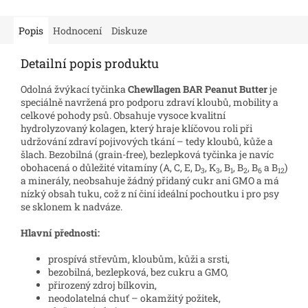
Popis
Hodnocení
Diskuze
Detailní popis produktu
Odolná žvýkací tyčinka
Chewllagen BAR Peanut Butter
je
speciálně navržená pro podporu zdraví kloubů, mobility a
celkové pohody psů. Obsahuje vysoce kvalitní
hydrolyzovaný kolagen, který hraje klíčovou roli při
udržování zdraví pojivových tkání – tedy kloubů, kůže a
šlach. Bezobilná (grain-free), bezlepková tyčinka je navíc
obohacená o důležité vitamíny (A, C, E, D
, K
, B
, B
, B
a B
)
3
3
1
2
6
12
a minerály, neobsahuje žádný přidaný cukr ani GMO a má
nízký obsah tuku, což z ní činí ideální pochoutku i pro psy
se sklonem k nadváze.
Hlavní přednosti:
prospívá střevům, kloubům, kůži a srsti,
bezobilná, bezlepková, bez cukru a GMO,
přirozený zdroj bílkovin,
neodolatelná chuť – okamžitý požitek,