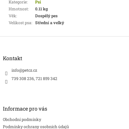
Kategorie
:
Psi
Hmotnost
:
0.11 kg
Věk
:
Dospělý pes
Velikost psa
:
Střední a velký
Z
á
p
a
Kontakt
t
í
info
@
petcz.cz
739 308 236, 721 859 342
Informace pro vás
Obchodní podmínky
Podmínky ochrany osobních údajů