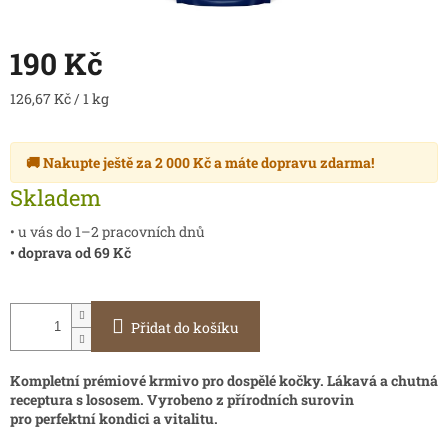
190 Kč
Měrná
126,67 Kč / 1 kg
cena:
🚚 Nakupte ještě za
2 000 Kč
a máte
dopravu zdarma
!
Skladem
• u vás do 1–2 pracovních dnů
• doprava od 69 Kč
Přidat do košíku
Kompletní prémiové krmivo pro dospělé kočky. Lákavá a chutná
receptura s lososem.
Vyrobeno z přírodních surovin
pro perfektní kondici a vitalitu.