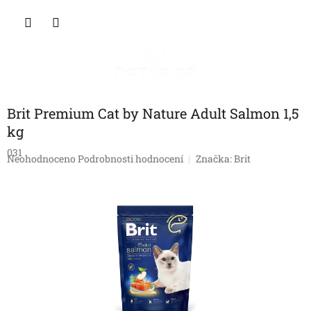
Přejít
NÁKU
na
obsah
KOŠÍK
Brit Premium Cat by Nature Adult Salmon 1,5
kg
031
Průměrné
Neohodnoceno
Podrobnosti hodnocení
Značka:
Brit
hodnocení
produktu
je
0,0
z
5
hvězdiček.