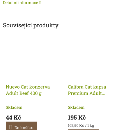
Detailní informace
Související produkty
Nuevo Cat konzerva
Calibra Cat kapsa
Adult Beef 400 g
Premium Adult
MULTIPACK 12X100G
Skladem
Skladem
44 Kč
195 Kč
Měrná
162,50 Kč / 1 kg
Do košíku