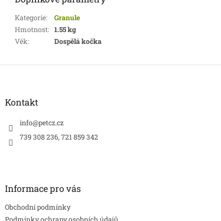
Kategorie
:
Granule
Hmotnost
:
1.55 kg
Věk
:
Dospělá kočka
Z
á
p
a
Kontakt
t
í
info
@
petcz.cz
739 308 236, 721 859 342
Informace pro vás
Obchodní podmínky
Podmínky ochrany osobních údajů