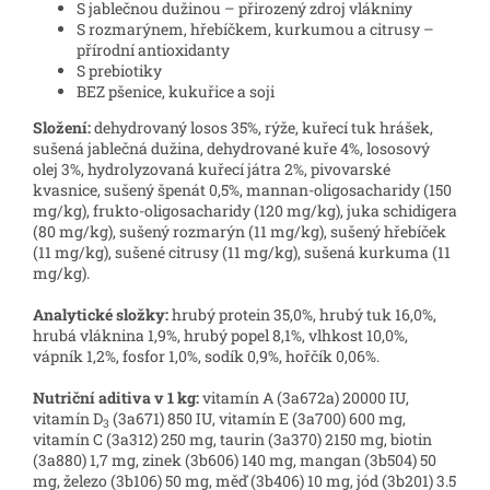
S jablečnou dužinou – přirozený zdroj vlákniny
S rozmarýnem, hřebíčkem, kurkumou a citrusy –
přírodní antioxidanty
S prebiotiky
BEZ pšenice, kukuřice a soji
Složení:
dehydrovaný losos 35%, rýže, kuřecí tuk hrášek,
sušená jablečná dužina, dehydrované kuře 4%, lososový
olej 3%, hydrolyzovaná kuřecí játra 2%, pivovarské
kvasnice, sušený špenát 0,5%, mannan-oligosacharidy (150
mg/kg), frukto-oligosacharidy (120 mg/kg), juka schidigera
(80 mg/kg), sušený rozmarýn (11 mg/kg), sušený hřebíček
(11 mg/kg), sušené citrusy (11 mg/kg), sušená kurkuma (11
mg/kg).
Analytické složky:
hrubý
protein
35,0%, hrubý tuk 16,0%,
hrubá vláknina 1,9%, hrubý popel 8,1%, vlhkost 10,0%,
vápník 1,2%, fosfor 1,0%, sodík 0,9%, hořčík 0,06%.
Nutriční aditiva v 1 kg:
vitamín A (3a672a) 20000 IU,
vitamín D
(3a671) 850 IU, vitamín E (3a700) 600 mg,
3
vitamín C (3a312) 250 mg, taurin (3a370) 2150 mg, biotin
(3a880) 1,7 mg, zinek (3b606) 140 mg, mangan (3b504) 50
mg, železo (3b106) 50 mg, měď (3b406) 10 mg, jód (3b201) 3.5