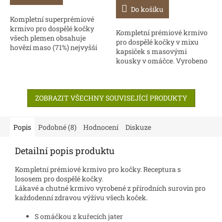
cena:
Do košíku
Kompletní superprémiové
krmivo pro dospělé kočky
Kompletní prémiové krmivo
všech plemen obsahuje
pro dospělé kočky v mixu
hovězí maso (71%) nejvyšší
kapsiček s masovými
kvality, které dodá Vaší kočce
kousky v omáčce. Vyrobeno
bílkoviny vysoké biologické
bez umělých barviv a
hodnoty. Podporuje...
konzervačních látek.
Multipack obsahuje:3x
ZOBRAZIT VŠECHNY SOUVISEJÍCÍ PRODUKTY
Calibra Cat...
Popis
Podobné (8)
Hodnocení
Diskuze
Detailní popis produktu
Kompletní prémiové krmivo pro kočky. Receptura s
lososem pro dospělé kočky.
Lákavé a chutné krmivo vyrobené z přírodních surovin pro
každodenní zdravou výživu všech koček.
S omáčkou z kuřecích jater