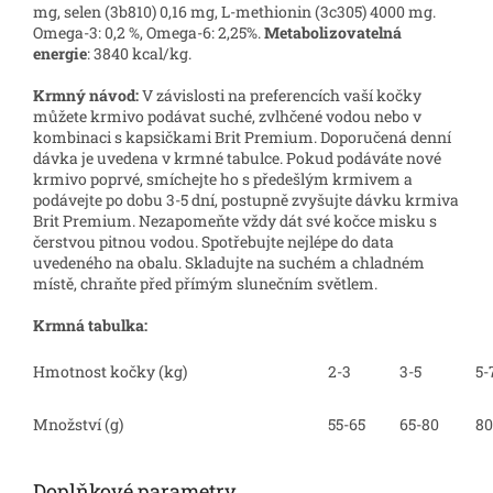
mg, selen (3b810) 0,16 mg, L-methionin (3c305) 4000 mg.
Omega-3: 0,2 %, Omega-6: 2,25%.
Metabolizovatelná
energie
: 3840 kcal/kg.
Krmný návod:
V závislosti na preferencích vaší kočky
můžete krmivo podávat suché, zvlhčené vodou nebo v
kombinaci s kapsičkami Brit Premium. Doporučená denní
dávka je uvedena v krmné tabulce. Pokud podáváte nové
krmivo poprvé, smíchejte ho s předešlým krmivem a
podávejte po dobu 3-5 dní, postupně zvyšujte dávku krmiva
Brit Premium. Nezapomeňte vždy dát své kočce misku s
čerstvou pitnou vodou. Spotřebujte nejlépe do data
uvedeného na obalu. Skladujte na suchém a chladném
místě, chraňte před přímým slunečním světlem.
Krmná tabulka:
Hmotnost kočky (kg)
2-3
3-5
5-
Množství (g)
55-65
65-80
80
Doplňkové parametry