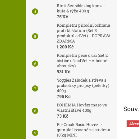
n
Rinti Sensible dog konz. -
e
kuře & rýže 400 g
l
75 Kč
Kompletní přírodní ochrana
proti klíšťatům (Set 3
produktů cdVet) + DOPRAVA
ZDARMA
1 200 Kč
Kompletní péče o uši (set 2
čističe uší cdVet + vlhčené
ubrousky)
931 Kč
Yoggies Žaludek a střeva s
probiotiky pro psy (peletky)
400g
795 Kč
BOHEMIA Hovězí maso ve
Souvi
vlastní šťávě 400g
73 Kč
Akce
Fit-Crock Basic Hovězí -
granule lisované za studena
10 kg MINI