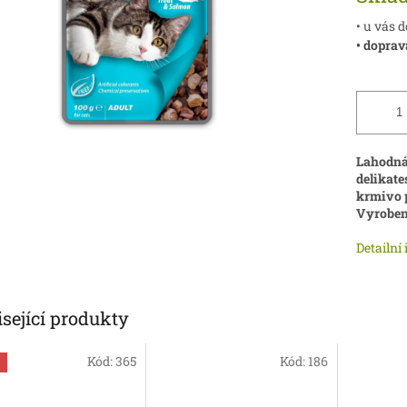
• u vás 
• doprav
Lahodná 
delikate
krmivo 
Vyroben
Detailní
sející produkty
Kód:
365
Kód:
186