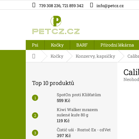
Přejít
739 308 236, 721 859 342
info@petcz.cz
na
obsah
Psi
Kočky
BARF
Přírodní lékárna
Domů
Kočky
Konzervy, kapsičky
Calib
P
Cal
o
s
Průměr
Neohod
Top 10 produktů
t
hodnoc
produk
r
SpotOn proti Klíšťatům
je
a
559 Kč
0,0
n
z
Kiwi Walker mrazem
n
5
sušené kuře 80 g
í
hvězdič
119 Kč
p
Čistič uší - Roztoč Ex - cdVet
a
397 Kč