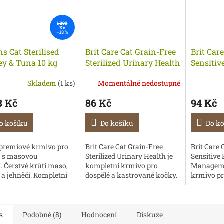
1 299
Kč
–13 %
ns Cat Sterilised
Brit Care Cat Grain-Free
Brit Car
ey & Tuna 10 kg
Sterilized Urinary Health
Sensitiv
400 g
Managem
Skladem
(1 ks)
Momentálně nedostupné
Insect 4
3 Kč
86 Kč
94 Kč
o košíku
Do košíku
Do k
premiové krmivo pro
Brit Care Cat Grain-Free
Brit Care 
 s masovou
Sterilized Urinary Health je
Sensitive 
. Čerstvé krůtí maso,
kompletní krmivo pro
Manageme
 a jehněčí. Kompletní
dospělé a kastrované kočky.
krmivo pr
o pro dospělé kočky
Hypoalergenní receptura
s potravin
ované a se sklonem k
obsahuje čerstvé kuřecí
Receptura
ze.
maso a je bohatá na...
sleděm a
proteinem.
s
Podobné (8)
Hodnocení
Diskuze