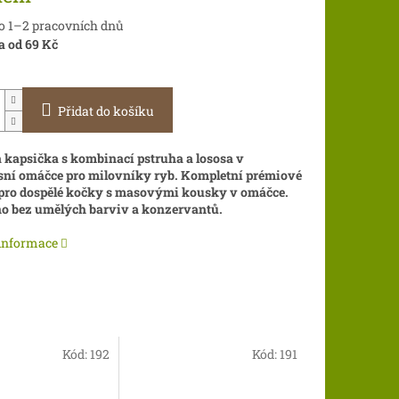
do 1–2 pracovních dnů
a od 69 Kč
Přidat do košíku
kapsička s kombinací pstruha a lososa v
sní omáčce pro milovníky ryb. Kompletní prémiové
pro dospělé kočky s masovými kousky v omáčce.
o bez umělých barviv a konzervantů.
 informace
Kód:
192
Kód:
191