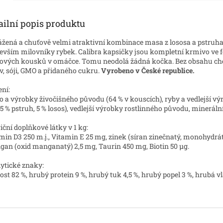
ailní popis produktu
ážená a
chuťově velmi atraktivní
kombinace masa z lososa a pstruha
evším milovníky rybek. Calibra kapsičky jsou kompletní krmivo ve 
vých kousků v omáčce. Tomu neodolá žádná kočka. Bez obsahu c
iv, sóji, GMO a přidaného cukru.
Vyrobeno v České republice.
ení:
 a výrobky živočišného původu (64 % v kouscích), ryby a vedlejší vý
(5 % pstruh, 5 % losos), vedlejší výrobky rostlinného původu, minerální
iční doplňkové látky v 1 kg:
min D3 250 m.j., Vitamin E 25 mg, zinek (síran zinečnatý, monohydrát
an (oxid manganatý) 2,5 mg, Taurin 450 mg, Biotin 50 µg.
ytické znaky:
ost 82 %, hrubý protein 9 %, hrubý tuk 4,5 %, hrubý popel 3 %, hrubá v