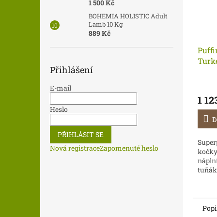
1 500 Kč
BOHEMIA HOLISTIC Adult
Lamb 10 Kg
889 Kč
Puffi
Turk
Přihlášení
E-mail
1 12
Heslo
D
PŘIHLÁSIT SE
Super
Nová registrace
Zapomenuté heslo
kočky
náplní
tuňák
krmiv
kastr
nadvá
Popi