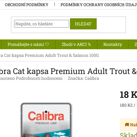
OBCHODNÍ PODMÍNKY
PODMÍNKY OCHRANY OSOBNÍCH ÚDA
HLEDAT
Pomáhejte s námi 🤍
Zboží v AKCI %
Kontakty
ra Cat kapsa Premium Adult Trout & Salmon 100G
ibra Cat kapsa Premium Adult Trout 
né
noceno
Podrobnosti hodnocení
Značka:
Calibra
ení
tu
18 
Měrná
180 Kč / 
cena:
ek.
🚚 Na
Skla