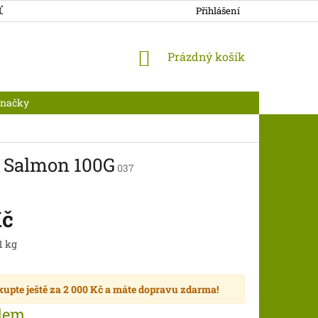
JŮ
DOPRAVA A PLATBA
Přihlášení
NÁKUPNÍ
Prázdný košík
KOŠÍK
Značky
& Salmon 100G
037
Kč
1 kg
kupte ještě za
2 000 Kč
a máte
dopravu zdarma
!
dem