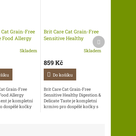
e Cat Grain-Free
Brit Care Cat Grain-Free
e Food Allergy
Sensitive Healthy
Další
produkt
ent with
Digestion & Delicate
Skladem
Skladem
00 g
Taste 7 kg
859 Kč
ošíku
Do košíku
Cat Grain-Free
Brit Care Cat Grain-Free
Food Allergy
Sensitive Healthy Digestion &
nt je kompletní
Delicate Taste je kompletní
o dospělé kočky
krmivo pro dospělé kočky s
ovou intolerancí.
citlivým trávením a
 s čerstvým
problematickým příjmem
 hmyzím
potravy. Probiotika a...
..