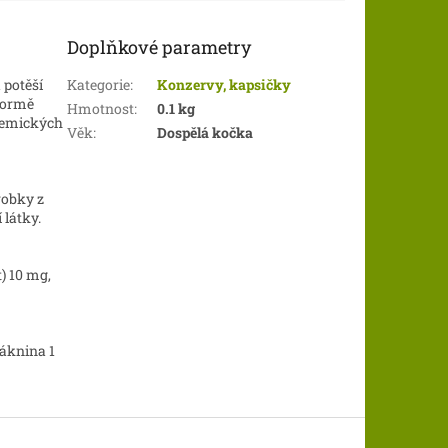
Doplňkové parametry
 potěší
Kategorie
:
Konzervy, kapsičky
formě
Hmotnost
:
0.1 kg
hemických
Věk
:
Dospělá kočka
robky z
 látky.
) 10 mg,
láknina 1