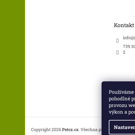
á
p
a
t
Kontakt
í
info
@
739 30
2
Používáme 
pohodlné p
provozu web
výkon a po
Nastaven
Copyright 2026
Petcz.cz
. Všechna práva vyhrazena.