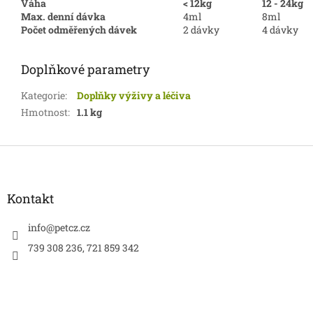
Váha
< 12kg
12 - 24kg
Max. denní dávka
4ml
8ml
Počet odměřených dávek
2 dávky
4 dávky
Doplňkové parametry
Kategorie
:
Doplňky výživy a léčiva
Hmotnost
:
1.1 kg
Z
á
p
a
Kontakt
t
í
info
@
petcz.cz
739 308 236, 721 859 342