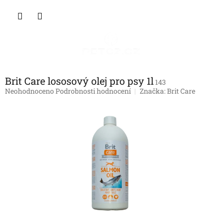
Přejít
NÁKU
na
obsah
KOŠÍK
Brit Care lososový olej pro psy 1l
143
Průměrné
Neohodnoceno
Podrobnosti hodnocení
Značka:
Brit Care
hodnocení
produktu
je
0,0
z
5
hvězdiček.