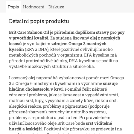
Popis
Hodnocení
Diskuze
Detailní popis produktu
Brit Care Salmon Oil je přírodním doplňkem stravy pro psy
v prvotřídní kvalitě.
Za studena lisovaný
olej z norských
lososů
je vynikajícím
zdrojem Omega 3
mastných
kyselin
(EPA a DHA), které pozitivně ovlivňují mnoho
metabolických pochodů v organismu. EPA kyselina má
přírodní protizánětlivé účinky, DHA kyselina se podílí na
výstavbě mozkových struktur a sítnice oka.
Lososový olej napomáhá vybalancovat poměr mezi Omega
3 a Omega 6 mastnými kyselinami a významně
snižuje
hladinu cholesterolu v krvi
. Pomáhá řešit některé
zdravotní problémy, jako je lámavost a vypadávání srsti,
matnou srst, lupy, vysychání a záněty kůže, řídkou srst,
alergické reakce, problémy s pigmentací (podporuje
přirozené zbarvení), poruchy imunitního systému,
problémy s reprodukcí u psů i u fen. Při pravidelném
užívání lososového oleje Brit Care bude
srst viditelné
hustší a lesklejší
. Pozitivní vliv přípravku se projevuje i na