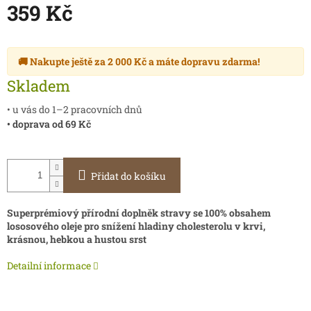
359 Kč
Měrná
cena:
🚚 Nakupte ještě za
2 000 Kč
a máte
dopravu zdarma
!
Skladem
• u vás do 1–2 pracovních dnů
• doprava od 69 Kč
Přidat do košíku
Superprémiový přírodní doplněk stravy se 100% obsahem
lososového oleje pro snížení hladiny cholesterolu v krvi,
krásnou, hebkou a hustou srst
Detailní informace