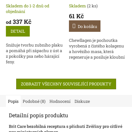
Skladem do 1-2 dnů od
Skladem
(2 ks)
objednání
61 Kč
337 Kč
od
Do košíku
DETAIL
Chewllagen je pochoutka
Snižuje tvorbu zubního plaku
vyrobená z čistého kolagenu
a pomáhá při zápachu z úst a
a hovězího masa, která
z pokožky psa nebo hárající
regeneruje a posiluje kloubní
feny.
chrupavku. Podporuje zdraví
kůže, srsti a střev.
ZOBRAZIT VŠECHNY SOUVISEJÍCÍ PRODUKTY
Popis
Podobné (8)
Hodnocení
Diskuze
Detailní popis produktu
Brit Care bezobilná receptura s příchutí Zvěřiny pro citlivé
psy miniaturních plemen