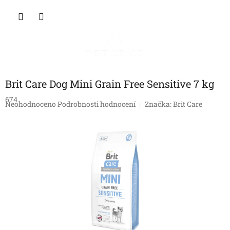
Přejít
NÁKU
na
obsah
KOŠÍK
Brit Care Dog Mini Grain Free Sensitive 7 kg
674
Průměrné
Neohodnoceno
Podrobnosti hodnocení
Značka:
Brit Care
hodnocení
produktu
je
0,0
z
5
hvězdiček.