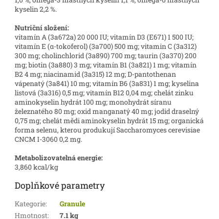
kyselin 2,2 %.
Nutriční složení:
vitamín A (3a672a) 20 000 IU; vitamín D3 (E671) 1 500 IU;
vitamín E (α-tokoferol) (3a700) 500 mg; vitamin C (3a312)
300 mg; cholinchlorid (3a890) 700 mg; taurin (3a370) 200
mg; biotin (3a880) 3 mg; vitamín B1 (3a821) 1 mg; vitamín
B2 4 mg; niacinamid (3a315) 12 mg; D-pantothenan
vápenatý (3a841) 10 mg; vitamín B6 (3a831) 1 mg; kyselina
listová (3a316) 0,5 mg; vitamín B12 0,04 mg; chelát zinku
aminokyselin hydrát 100 mg; monohydrát síranu
železnatého 80 mg; oxid manganatý 40 mg; jodid draselný
0,75 mg; chelát mědi aminokyselin hydrát 15 mg; organická
forma selenu, kterou produkují Saccharomyces cerevisiae
CNCM I-3060 0,2 mg.
Metabolizovatelná energie:
3,860 kcal/kg
Doplňkové parametry
Kategorie
:
Granule
Hmotnost
:
7.1 kg