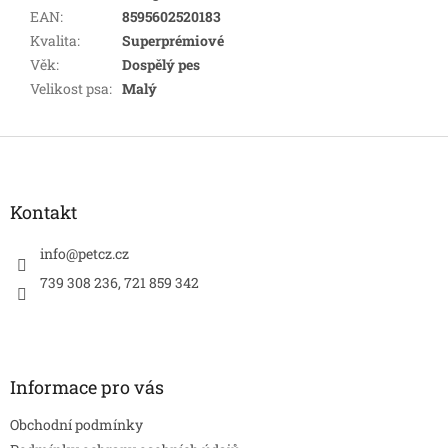
EAN
:
8595602520183
Kvalita
:
Superprémiové
Věk
:
Dospělý pes
Velikost psa
:
Malý
Z
á
p
a
Kontakt
t
í
info
@
petcz.cz
739 308 236, 721 859 342
Informace pro vás
Obchodní podmínky