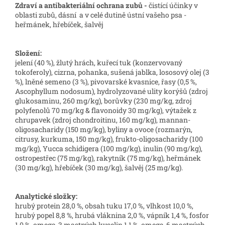
Zdraví a antibakteriální ochrana zubů -
čistící účinky v
oblasti zubů, dásní a v celé dutině ústní vašeho psa -
heřmánek, hřebíček, šalvěj
Složení:
jelení (40 %), žlutý hrách, kuřecí tuk (konzervovaný
tokoferoly), cizrna, pohanka, sušená jablka, lososový olej (3
%), lněné semeno (3 %), pivovarské kvasnice, řasy (0,5 %,
Ascophyllum nodosum), hydrolyzované ulity korýšů (zdroj
glukosaminu, 260 mg/kg), borůvky (230 mg/kg, zdroj
polyfenolů 70 mg/kg & flavonoidy 30 mg/kg), výtažek z
chrupavek (zdroj chondroitinu, 160 mg/kg), mannan-
oligosacharidy (150 mg/kg), byliny a ovoce (rozmarýn,
citrusy, kurkuma, 150 mg/kg), frukto-oligosacharidy (100
mg/kg), Yucca schidigera (100 mg/kg), inulin (90 mg/kg),
ostropestřec (75 mg/kg), rakytník (75 mg/kg), heřmánek
(30 mg/kg), hřebíček (30 mg/kg), šalvěj (25 mg/kg).
Analytické složky:
hrubý protein 28,0 %, obsah tuku 17,0 %, vlhkost 10,0 %,
hrubý popel 8,8 %, hrubá vláknina 2,0 %, vápník 1,4 %, fosfor
1,0 %, omega-3 mastných kyselin 1,1 %, omega-6 mastných