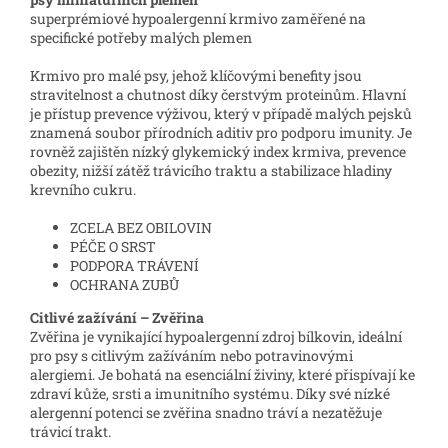
superprémiové hypoalergenní krmivo zaměřené na
specifické potřeby malých plemen
Krmivo pro malé psy, jehož klíčovými benefity jsou
stravitelnost a chutnost díky čerstvým proteinům. Hlavní
je přístup prevence výživou, který v případě malých pejsků
znamená soubor přírodních aditiv pro podporu imunity. Je
rovněž zajištěn nízký glykemický index krmiva, prevence
obezity, nižší zátěž trávicího traktu a stabilizace hladiny
krevního cukru.
ZCELA BEZ OBILOVIN
PÉČE O SRST
PODPORA TRÁVENÍ
OCHRANA ZUBŮ
Citlivé zažívání – Zvěřina
Zvěřina je vynikající hypoalergenní zdroj bílkovin, ideální
pro psy s citlivým zažíváním nebo potravinovými
alergiemi. Je bohatá na esenciální živiny, které přispívají ke
zdraví kůže, srsti a imunitního systému. Díky své nízké
alergenní potenci se zvěřina snadno tráví a nezatěžuje
trávicí trakt.