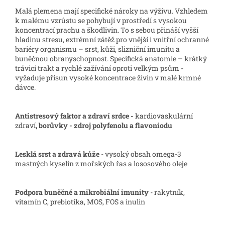
Malá plemena mají specifické nároky na výživu. Vzhledem
k malému vzrůstu se pohybují v prostředí s vysokou
koncentrací prachu a škodlivin. To s sebou přináší vyšší
hladinu stresu, extrémní zátěž pro vnější i vnitřní ochranné
bariéry organismu – srst, kůži, slizniční imunitu a
buněčnou obranyschopnost. Specifická anatomie – krátký
trávicí trakt a rychlé zažívání oproti velkým psům -
vyžaduje přísun vysoké koncentrace živin v malé krmné
dávce.
Antistresový faktor a zdraví srdce -
kardiovaskulární
zdraví
,
borůvky - zdroj polyfenolu a flavoniodu
Lesklá srst a zdravá kůže
- vysoký obsah omega-3
mastných kyselin z mořských řas a lososového oleje
Podpora buněčné a mikrobiální imunity
- rakytník,
vitamín C, prebiotika, MOS, FOS a inulin