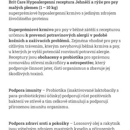
Brit Care Hypoalergenní receptura Jehněčí a rýže pro psy
malých plemen (1 – 10 kg)
superprémiové hypoalergenní krmivo s jediným zdrojem
živočišného proteinu
Superprémiové krmivo
pro psy v běžné zátěži s recepturou
určenou
k prevenci potravinových alergií v podobě
kožních a zažívacích problémů.
Zejména vhodné pro psy s
citlivým trávením, kterým nevyhovují běžná krmiva a psy,
u kterých je vyšší potenciál rozvinutí potravní alergie.
Receptury jsou
obohaceny o probiotika
pro správnou
rovnováhu střevní mikroflóry
a ostropestřec
, který
podporuje činnost jater, čistí organismus a zbavuje jej
škodlivých toxinů.
Podpora imunity
– Probiotika (inaktivované laktobacily s
para-probiotickými účinky) podporují růst pozitivních
bakterií ve střevě a tím celkově stimulují a podporují
přirozenou imunitu organismu.
Podpora zdraví srsti a pokožky
– Lososový olej a rakytník
jsou výtečným zdrojem mastných kyselin a přirozených