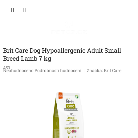
Přejít
NÁKU
na
obsah
KOŠÍK
Brit Care Dog Hypoallergenic Adult Small
Breed Lamb 7 kg
459
Průměrné
Neohodnoceno
Podrobnosti hodnocení
Značka:
Brit Care
hodnocení
produktu
je
0,0
z
5
hvězdiček.