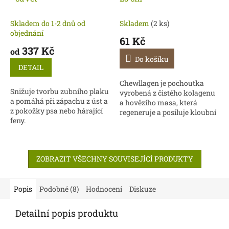
Skladem do 1-2 dnů od
Skladem
(2 ks)
objednání
61 Kč
337 Kč
od
Do košíku
DETAIL
Chewllagen je pochoutka
Snižuje tvorbu zubního plaku
vyrobená z čistého kolagenu
a pomáhá při zápachu z úst a
a hovězího masa, která
z pokožky psa nebo hárající
regeneruje a posiluje kloubní
feny.
chrupavku. Podporuje zdraví
kůže, srsti a střev.
ZOBRAZIT VŠECHNY SOUVISEJÍCÍ PRODUKTY
Popis
Podobné (8)
Hodnocení
Diskuze
Detailní popis produktu