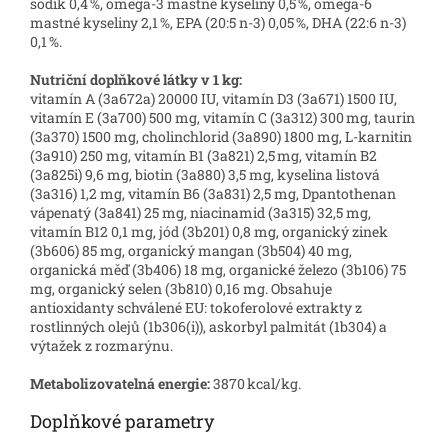
sodík 0,4 %, omega-3 mastné kyseliny 0,5 %, omega-6
mastné kyseliny 2,1 %, EPA (20:5 n-3) 0,05 %, DHA (22:6 n-3)
0,1 %.
Nutriční doplňkové látky v 1 kg:
vitamín A (3a672a) 20000 IU, vitamín D3 (3a671) 1500 IU,
vitamín E (3a700) 500 mg, vitamín C (3a312) 300 mg, taurin
(3a370) 1500 mg, cholinchlorid (3a890) 1800 mg, L-karnitin
(3a910) 250 mg, vitamín B1 (3a821) 2,5 mg, vitamín B2
(3a825i) 9,6 mg, biotin (3a880) 3,5 mg, kyselina listová
(3a316) 1,2 mg, vitamín B6 (3a831) 2,5 mg, Dpantothenan
vápenatý (3a841) 25 mg, niacinamid (3a315) 32,5 mg,
vitamín B12 0,1 mg, jód (3b201) 0,8 mg, organický zinek
(3b606) 85 mg, organický mangan (3b504) 40 mg,
organická měď (3b406) 18 mg, organické železo (3b106) 75
mg, organický selen (3b810) 0,16 mg. Obsahuje
antioxidanty schválené EU: tokoferolové extrakty z
rostlinných olejů (1b306(i)), askorbyl palmitát (1b304) a
výtažek z rozmarýnu.
Metabolizovatelná energie:
3870 kcal/kg.
Doplňkové parametry