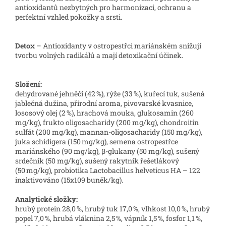
antioxidantů nezbytných pro harmonizaci, ochranu a
perfektní vzhled pokožky a srsti.
Detox
– Antioxidanty v ostropestřci mariánském snižují
tvorbu volných radikálů a mají detoxikační účinek.
Složení:
dehydrované jehněčí (42 %), rýže (33 %), kuřecí tuk, sušená
jablečná dužina, přírodní aroma, pivovarské kvasnice,
lososový olej (2 %), hrachová mouka, glukosamin (260
mg/kg), frukto oligosacharidy (200 mg/kg), chondroitin
sulfát (200 mg/kg), mannan-oligosacharidy (150 mg/kg),
juka schidigera (150 mg/kg), semena ostropestřce
mariánského (90 mg/kg), β-glukany (50 mg/kg), sušený
srdečník (50 mg/kg), sušený rakytník řešetlákový
(50 mg/kg), probiotika Lactobacillus helveticus HA – 122
inaktivováno (15x109 buněk/kg).
Analytické složky:
hrubý protein 28,0 %, hrubý tuk 17,0 %, vlhkost 10,0 %, hrubý
popel 7,0 %, hrubá vláknina 2,5 %, vápník 1,5 %, fosfor 1,1 %,