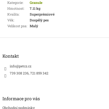
Kategorie
:
Granule
Hmotnost
:
7.11 kg
Kvalita
:
Superprémiové
Věk
:
Dospělý pes
Velikost psa
:
Malý
Z
á
p
a
Kontakt
t
í
info
@
petcz.cz
739 308 236, 721 859 342
Informace pro vás
Obchodní podmínky