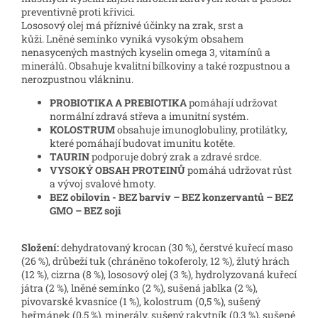
preventivně proti křivici.
Lososový olej má příznivé účinky na zrak, srst a
kůži. Lněné semínko vyniká vysokým obsahem
nenasycených mastných kyselin omega 3, vitamínů a
minerálů. Obsahuje kvalitní bílkoviny a také rozpustnou a
nerozpustnou vlákninu.
PROBIOTIKA A PREBIOTIKA
pomáhají udržovat
normální zdravá střeva a imunitní systém.
KOLOSTRUM
obsahuje imunoglobuliny, protilátky,
které pomáhají budovat imunitu kotěte.
TAURIN
podporuje dobrý zrak a zdravé srdce.
VYSOKÝ OBSAH PROTEINŮ
pomáhá udržovat růst
a vývoj svalové hmoty.
BEZ obilovin - BEZ barviv – BEZ konzervantů – BEZ
GMO – BEZ soji
Složení:
dehydratovaný krocan (30 %), čerstvé kuřecí maso
(26 %), drůbeží tuk (chráněno tokoferoly, 12 %), žlutý hrách
(12 %), cizrna (8 %), lososový olej (3 %), hydrolyzovaná kuřecí
játra (2 %), lněné semínko (2 %), sušená jablka (2 %),
pivovarské kvasnice (1 %), kolostrum (0,5 %), sušený
heřmánek (0,5 %), minerály, sušený rakytník (0,3 %), sušené