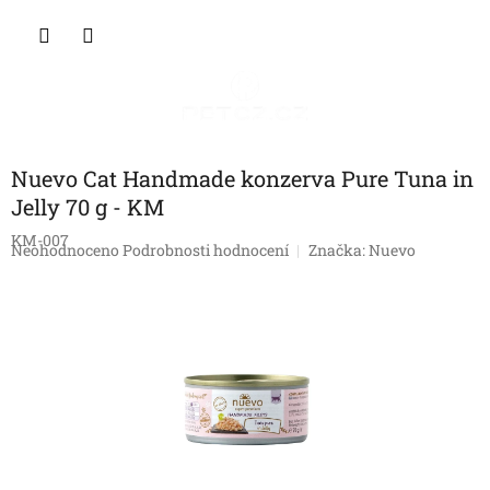
Přejít
NÁKU
na
obsah
KOŠÍK
Nuevo Cat Handmade konzerva Pure Tuna in
Jelly 70 g - KM
KM-007
Průměrné
Neohodnoceno
Podrobnosti hodnocení
Značka:
Nuevo
hodnocení
produktu
je
0,0
z
5
hvězdiček.