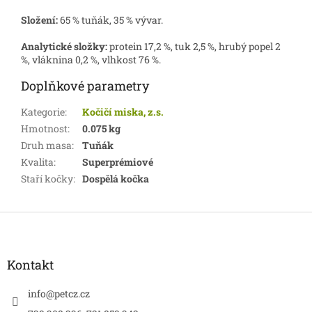
Složení:
65 % tuňák, 35 % vývar.
Analytické složky:
protein 17,2 %, tuk 2,5 %, hrubý popel 2
%, vláknina 0,2 %, vlhkost 76 %.
Doplňkové parametry
Kategorie
:
Kočičí miska, z.s.
Hmotnost
:
0.075 kg
Druh masa
:
Tuňák
Kvalita
:
Superprémiové
Staří kočky
:
Dospělá kočka
Z
á
p
a
Kontakt
t
í
info
@
petcz.cz