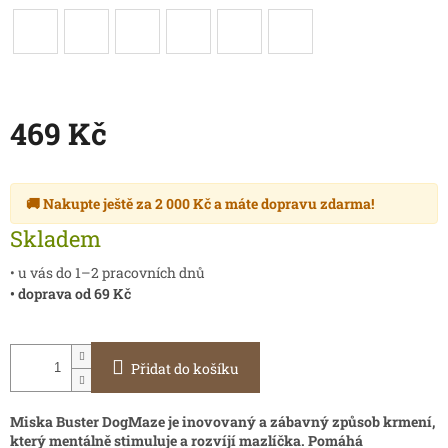
469 Kč
Měrná
cena:
🚚 Nakupte ještě za
2 000 Kč
a máte
dopravu zdarma
!
Skladem
• u vás do 1–2 pracovních dnů
• doprava od 69 Kč
Přidat do košíku
Miska Buster DogMaze je inovovaný a zábavný způsob krmení,
který mentálně stimuluje a rozvíjí mazlíčka. Pomáhá