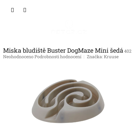
Přejít
NÁKU
na
obsah
KOŠÍK
Miska bludiště Buster DogMaze Mini šedá
402
Průměrné
Neohodnoceno
Podrobnosti hodnocení
Značka:
Kruuse
hodnocení
produktu
je
0,0
z
5
hvězdiček.