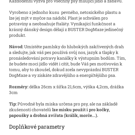
Každodenní výzva pro všechny psy milující jídlo a zábavu.
Vyrobeno z jednoho kusu pevného, ​​netoxického plastu a
lze jej mýt v myčce na nádobí. Plast je schválen pro
potraviny a neobsahuje ftaláty. Vynikající funkčnost a
krásný dánský design dělají z BUSTER DogMaze jedinečný
produkt.
Návod:
Umístěte pamlsky do hlubokých zakřivených drah
a sledujte, jak váš pes používá svůj nos, jazyk a tlapky k
pronásledování potravy kanálky k výstupním bodům. Tím,
že budete moci jídlo vidět i cítit, bude Váš pes motivován k
tomu, aby to zkoušel, dokud zcela nevyprázdní BUSTER
DogMaze a vy získáte zdravějšího a energičtějšího psa.
Rozměry:
délka 26cm x šířka 21,6cm, výška 4,2cm, drážka
3cm
Tip:
Původně byla miska určena pro psy, ale na základě
zkušeností chovatelů
lze misku použít i pro kočky,
papoušky a drobná zvířata (králík, morče...).
Doplňkové parametry