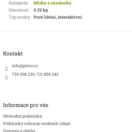
Kategorie
:
Misky a zásobníky
Hmotnost
:
0.32 kg
Typ misky
:
Proti hltání, Interaktivní
Z
á
p
a
Kontakt
t
í
info
@
petcz.cz
739 308 236, 721 859 342
Informace pro vás
Obchodní podmínky
Podmínky ochrany osobních údajů
Doprava a platba