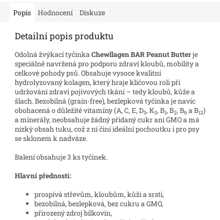
Popis
Hodnocení
Diskuze
Detailní popis produktu
Odolná žvýkací tyčinka
Chewllagen BAR Peanut Butter
je
speciálně navržená pro podporu zdraví kloubů, mobility a
celkové pohody psů. Obsahuje vysoce kvalitní
hydrolyzovaný kolagen, který hraje klíčovou roli při
udržování zdraví pojivových tkání – tedy kloubů, kůže a
šlach. Bezobilná (grain-free), bezlepková tyčinka je navíc
obohacená o důležité vitamíny (A, C, E, D
, K
, B
, B
, B
a B
)
3
3
1
2
6
12
a minerály, neobsahuje žádný přidaný cukr ani GMO a má
nízký obsah tuku, což z ní činí ideální pochoutku i pro psy
se sklonem k nadváze.
Balení obsahuje 3 ks tyčinek.
Hlavní přednosti:
prospívá střevům, kloubům, kůži a srsti,
bezobilná, bezlepková, bez cukru a GMO,
přirozený zdroj bílkovin,