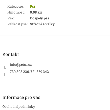
Kategorie
:
Psi
Hmotnost
:
0.08 kg
Věk
:
Dospělý pes
Velikost psa
:
Střední a velký
Z
á
p
a
Kontakt
t
í
info
@
petcz.cz
739 308 236, 721 859 342
Informace pro vás
Obchodní podmínky