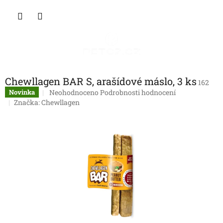
Přejít
NÁKU
na
obsah
KOŠÍK
Chewllagen BAR S, arašídové máslo, 3 ks
162
Průměrné
Neohodnoceno
Podrobnosti hodnocení
Novinka
hodnocení
Značka:
Chewllagen
produktu
je
0,0
z
5
hvězdiček.